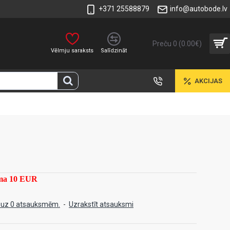
+371 25588879
info@autobode.lv
Preču 0 (0.00€)
Vēlmju saraksts
Salīdzināt
AKCIJAS
mma 10 EUR
 uz 0 atsauksmēm.
-
Uzrakstīt atsauksmi