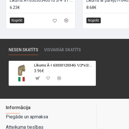
Līkums Ā-I 6303034001G 3/4*x1*, 3/4X1
6.23€
8.68€
Nopirkt
Nopirkt
NESEN SKATĪTS
VISVAIRĀK SKATĪTS
Līkums Ā-I 6303012034G 1/2*x3/4*, 1/2X3/4
3.96€
Informācija
Piegāde un apmaksa
Atteikuma tiesības