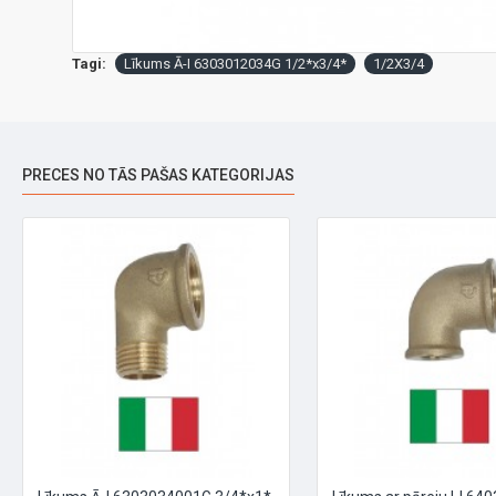
Tagi:
Līkums Ā-I 6303012034G 1/2*x3/4*
1/2X3/4
PRECES NO TĀS PAŠAS KATEGORIJAS