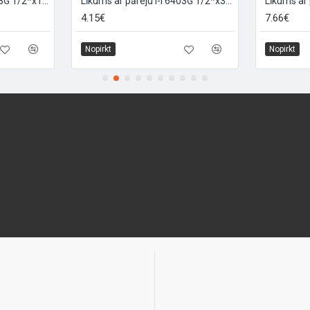
Līkums ar pāreju I-I 6403G 1/2*x1*, 1/2X1
Līkums ar pāreju I-I 6403G 1/2*x3/4*, 1/2X3/4
4.15€
7.66€
Nopirkt
Nopirkt