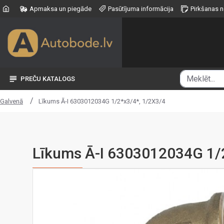
Apmaksa un piegāde
Pasūtījuma informācija
Pirkšanas 
PREČU KATALOGS
Līkums Ā-I 6303012034G 1/2*x3/4*, 1/2X3/4
Galvenā
Līkums Ā-I 6303012034G 1/