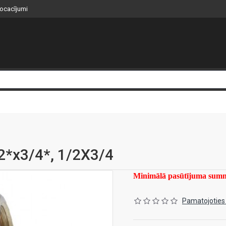
nocacījumi
2*x3/4*, 1/2X3/4
Minimālā pasūtījuma su
Pamatojoties