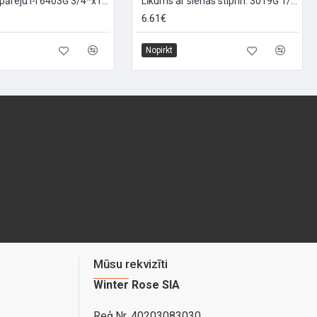
Līkums ar pāreju I-I 6403G 3/4*x1*, 3/4X1
Līkums ar sienas stiprin. 3019G 1/2Fx20, 1/2FX20
6.61€
Nopirkt
Mūsu rekvizīti
Winter Rose SIA
Reģ.Nr. 40203083030