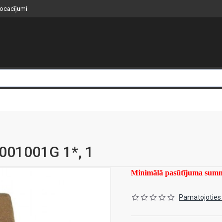
nocacījumi
0001001G 1*, 1
Minimālā pasūtījuma su
Pamatojoties