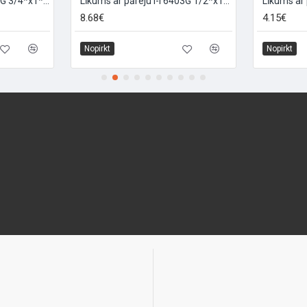
Līkums Ā-I 6303034001G 3/4*x1*, 3/4X1
Līkums ar pāreju I-I 6403G 1/2*x1*, 1/2X1
8.68€
4.15€
Nopirkt
Nopirkt