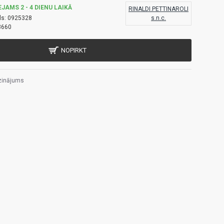
EJAMS 2 - 4 DIENU LAIKĀ
RINALDI.PETTINAROLI
ls:
0925328
s.n.c.
3660
NOPIRKT
zinājums