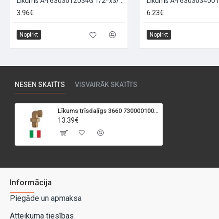
Līkums Ā-I 6303012034G 1/2*x3/4*, 1/2X3/4
3.96€
6.23€
Nopirkt
Nopirkt
NESEN SKATĪTS
VISVAIRĀK SKATĪTS
Līkums trīsdaļīgs 3660 7300001001G 1*, 1
13.39€
Informācija
Piegāde un apmaksa
Atteikuma tiesības