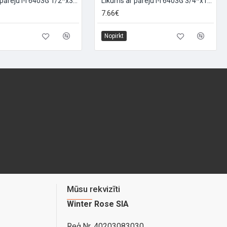
Līkums ar pāreju I-I 6403G 1/2*x3/4*, 1/2X3/4
Līkums ar pāreju I-I 6403G 3/4*x1*, 3/4X1
7.66€
Nopirkt
Mūsu rekvizīti
Winter Rose SIA
Reģ.Nr. 40203083030