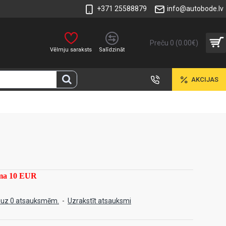
+371 25588879
info@autobode.lv
Preču 0 (0.00€)
Vēlmju saraksts
Salīdzināt
AKCIJAS
mma 10 EUR
 uz 0 atsauksmēm.
-
Uzrakstīt atsauksmi