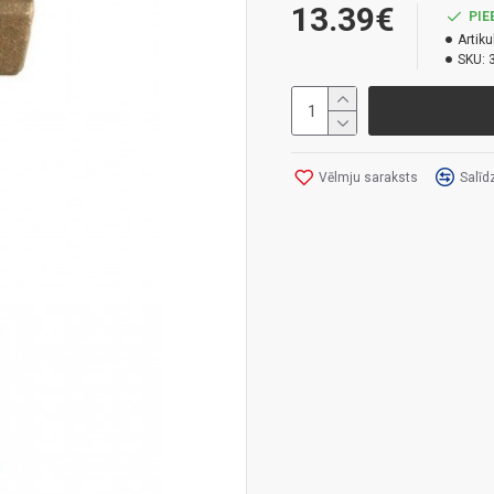
13.39€
PIE
Artiku
SKU:
Vēlmju saraksts
Salīd