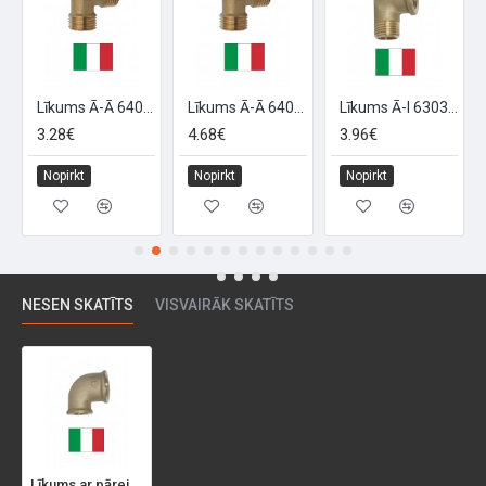
Līkums Ā-Ā 6402012012G 1/2*, 1/2
Līkums Ā-Ā 6402034034G 3/4*, 3/4
Līkums Ā-I 6303012034G 1/2*x3/4*, 1/2X3/4
3.28€
4.68€
3.96€
Nopirkt
Nopirkt
Nopirkt
NESEN SKATĪTS
VISVAIRĀK SKATĪTS
Līkums ar pāreju I-I 6403G 1/2*x3/4*, 1/2X3/4