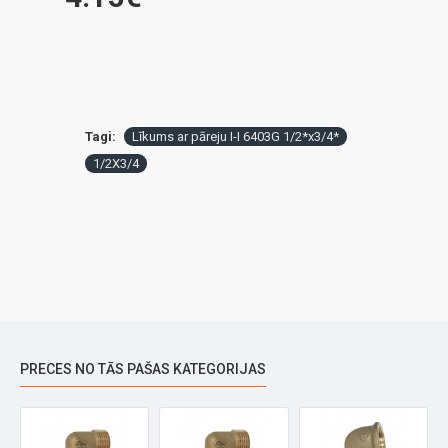
Tagi:
Līkums ar pāreju I-I 6403G 1/2*x3/4*
1/2X3/4
PRECES NO TĀS PAŠAS KATEGORIJAS