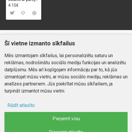
4.15€
Klientiem
Informācija
Šī vietne izmanto sīkfailus
Kontakti
Piegāde un apmaksa
Mēs izmantojam sīkfailus, lai personalizētu saturu un
Preču atgriešana
Atteikuma tiesības
reklāmas, nodrošinātu sociālo mediju funkcijas un analizētu
Mans profils
Privātuma politika
datplūsmu. Mēs arī kopīgojam informāciju par to, kā jūs
Mans profils
izmantojat mūsu vietni, ar mūsu sociālo mediju, reklāmas un
Kontakti
Pasūtījumi
analīzes partneriem. Jūs piekrītat mūsu sīkfailiem, ja
turpināt izmantot mūsu vietni.
Rādīt atlasīto
Autortiesības © 2026, www.autobode.lv, Visas tiesības
aizsargātas
Ad storage
Pieņemt visu
Lietotāja dati