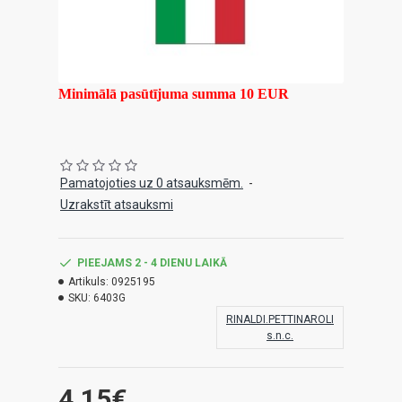
Minimālā pasūtījuma summa 10 EUR
Pamatojoties uz 0 atsauksmēm.
-
Uzrakstīt atsauksmi
PIEEJAMS 2 - 4 DIENU LAIKĀ
Artikuls:
0925195
SKU:
6403G
RINALDI.PETTINAROLI
s.n.c.
4.15€