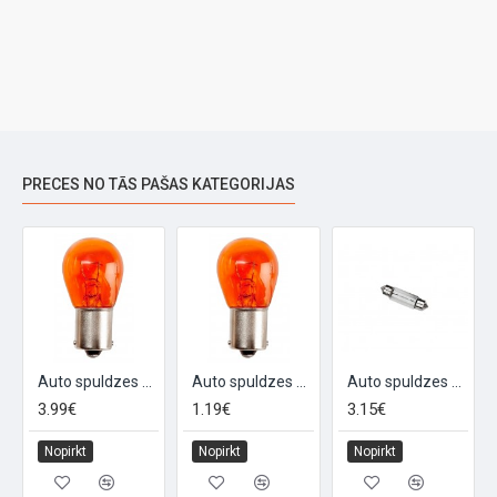
PRECES NO TĀS PAŠAS KATEGORIJAS
A15S
Auto spuldzes 12V 21W BA15S, oranža, 10gab
Auto spuldzes 12V 21W BA15S, oranžas
Auto spuldzes 12V 5W, festoon, 10gab
3.99€
1.19€
3.15€
Nopirkt
Nopirkt
Nopirkt