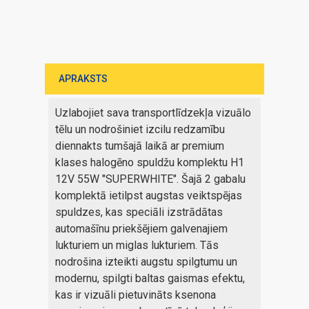
APRAKSTS
Uzlabojiet sava transportlīdzekļa vizuālo
tēlu un nodrošiniet izcilu redzamību
diennakts tumšajā laikā ar premium
klases halogēno spuldžu komplektu H1
12V 55W "SUPERWHITE". Šajā 2 gabalu
komplektā ietilpst augstas veiktspējas
spuldzes, kas speciāli izstrādātas
automašīnu priekšējiem galvenajiem
lukturiem un miglas lukturiem. Tās
nodrošina izteikti augstu spilgtumu un
modernu, spilgti baltas gaismas efektu,
kas ir vizuāli pietuvināts ksenona