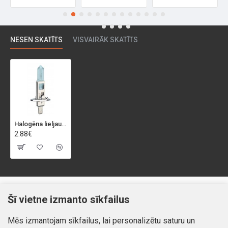
NESEN SKATĪTS
VISVAIRĀK SKATĪTS
Halogēna lieljaudas spuldzes H1 "SUPERWHITE", 2 gab
2.88€
Klientiem
Informācija
Šī vietne izmanto sīkfailus
Kontakti
Piegāde un apmaksa
Mēs izmantojam sīkfailus, lai personalizētu saturu un
Preču atgriešana
Atteikuma tiesības