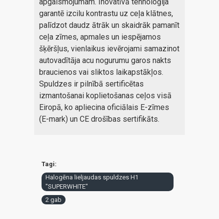
apgaismojumam. Inovatīvā tehnoloģija
garantē izcilu kontrastu uz ceļa klātnes,
palīdzot daudz ātrāk un skaidrāk pamanīt
ceļa zīmes, apmales un iespējamos
šķēršļus, vienlaikus ievērojami samazinot
autovadītāja acu nogurumu garos nakts
braucienos vai sliktos laikapstākļos.
Spuldzes ir pilnībā sertificētas
izmantošanai koplietošanas ceļos visā
Eiropā, ko apliecina oficiālais E-zīmes
(E-mark) un CE drošības sertifikāts.
Tagi:
Halogēna lieljaudas spuldzes H1
"SUPERWHITE"
2 gab