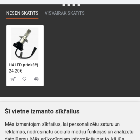
NESEN SKATĪTS
VISVAIRĀK SKATĪTS
H4 LED priekšējo lukturu spuldzes "H4 HEAD LIGHT"
24.20€
Klientiem
Informācija
Šī vietne izmanto sīkfailus
Kontakti
Piegāde un apmaksa
Mēs izmantojam sīkfailus, lai personalizētu saturu un
Preču atgriešana
Atteikuma tiesības
reklāmas, nodrošinātu sociālo mediju funkcijas un analizētu
Mans profils
Privātuma politika
datplūsmu. Mēs arī kopīgojam informāciju par to, kā jūs