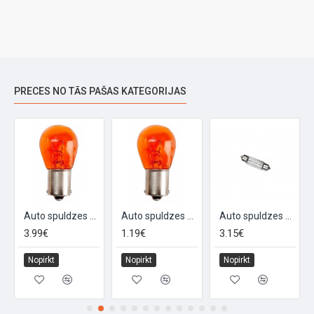
PRECES NO TĀS PAŠAS KATEGORIJAS
A15S
Auto spuldzes 12V 21W BA15S, oranža, 10gab
Auto spuldzes 12V 21W BA15S, oranžas
Auto spuldzes 12V 5W, festoon, 10gab
3.99€
1.19€
3.15€
Nopirkt
Nopirkt
Nopirkt