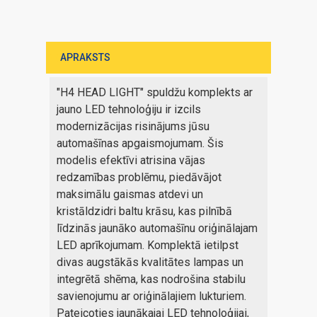
APRAKSTS
"H4 HEAD LIGHT" spuldžu komplekts ar
jauno LED tehnoloģiju ir izcils
modernizācijas risinājums jūsu
automašīnas apgaismojumam. Šis
modelis efektīvi atrisina vājas
redzamības problēmu, piedāvājot
maksimālu gaismas atdevi un
kristāldzidri baltu krāsu, kas pilnībā
līdzinās jaunāko automašīnu oriģinālajam
LED aprīkojumam. Komplektā ietilpst
divas augstākās kvalitātes lampas un
integrētā shēma, kas nodrošina stabilu
savienojumu ar oriģinālajiem lukturiem.
Pateicoties jaunākajai LED tehnoloģijai,