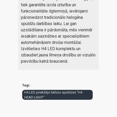
tiek garantēta izcila izturība un
funkcionalitāte ilgtermiņā, ievērojami
pārsniedzot tradicionālo halogēna
spuldžu darbības laiku. Lai gan
uzstādīšana ir pārdomāta, mēs vienmēr
iesakām sazināties ar specializētiem
automehāniķiem drošai montāžai.
Izvēlieties H4 LED komplektu un
izbaudiet jauna līmeņa drošību un vizuālo
pievilcību katrā braucienā.
Tagi:
H4 LED priekšējo lukturu spuldzes "H4
HEAD LIGHT"