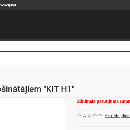
nocacījumi
šinātājiem "KIT H1"
Minimālā pasūtījuma su
Pamatojoties