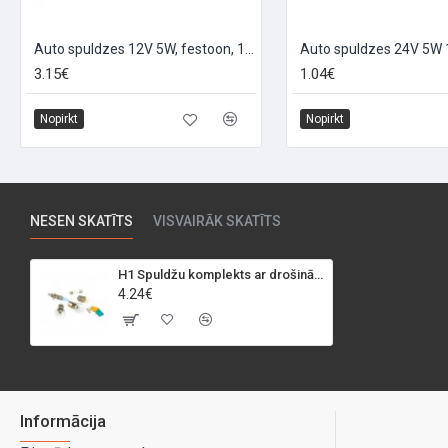
Auto spuldzes 12V 5W, festoon, 10gab
Auto spuldzes 24V 5W 
3.15€
1.04€
Nopirkt
Nopirkt
NESEN SKATĪTS
VISVAIRĀK SKATĪTS
H1 Spuldžu komplekts ar drošinātājiem "KIT H1"
4.24€
Informācija