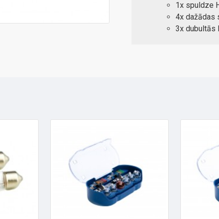
1x spuldze
4x dažādas 
3x dubultās l