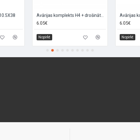
10.5X38
Avārijas komplekts H4 + drošinātāji "SOS H4"
6.05€
6.05€
Nopirkt
Nopirkt