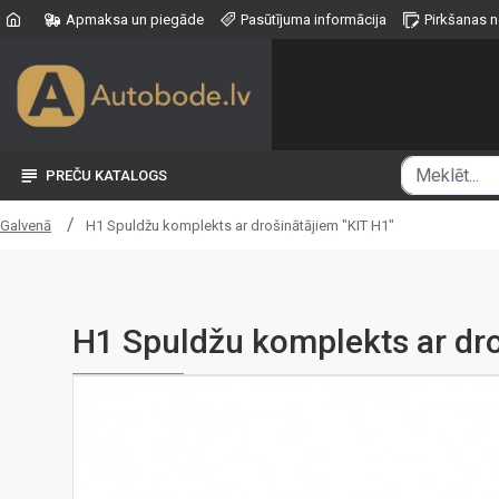
Apmaksa un piegāde
Pasūtījuma informācija
Pirkšanas 
PREČU KATALOGS
H1 Spuldžu komplekts ar drošinātājiem "KIT H1"
Galvenā
H1 Spuldžu komplekts ar dro