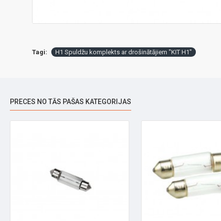
Tagi:
H1 Spuldžu komplekts ar drošinātājiem "KIT H1"
PRECES NO TĀS PAŠAS KATEGORIJAS