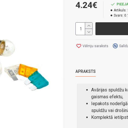
4.24€
PIEEJA
Artikuls:
Svars:
0.
Vēlmju saraksts
Salīd
APRAKSTS
Avārijas spuldžu 
gaismas efektu,
Iepakots noderīgā
spuldžu vai drošin
Komplektā ietilpst