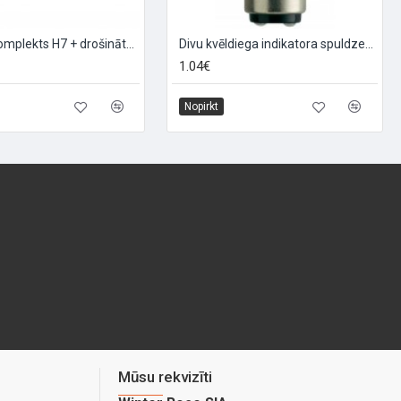
Avārijas komplekts H7 + drošinātāji "SOS H7"
Divu kvēldiega indikatora spuldzes 12V 21/5W BAY15D
1.04€
Nopirkt
Mūsu rekvizīti