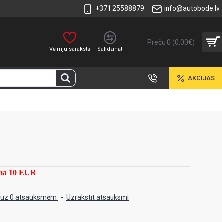
+371 25588879
info@autobode.lv
Preču 0 (0.00€)
Vēlmju saraksts
Salīdzināt
AKCIJAS
mma 10 EUR
 uz 0 atsauksmēm.
-
Uzrakstīt atsauksmi