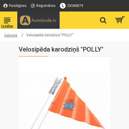
Pieslēgties
Reģistrēties
25588879
Velosipēda karodziņš "POLLY"
Galvenā
Velosipēda karodziņš "POLLY"