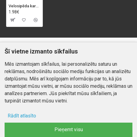
Velosipēda karodziņš "POLLY"
1.98€
Klientiem
Informācija
Šī vietne izmanto sīkfailus
Kontakti
Piegāde un apmaksa
Mēs izmantojam sīkfailus, lai personalizētu saturu un
Preču atgriešana
Atteikuma tiesības
reklāmas, nodrošinātu sociālo mediju funkcijas un analizētu
Mans profils
Privātuma politika
datplūsmu. Mēs arī kopīgojam informāciju par to, kā jūs
Mans profils
izmantojat mūsu vietni, ar mūsu sociālo mediju, reklāmas un
Kontakti
Pasūtījumi
analīzes partneriem. Jūs piekrītat mūsu sīkfailiem, ja
turpināt izmantot mūsu vietni.
Rādīt atlasīto
Autortiesības © 2026, www.autobode.lv, Visas tiesības
aizsargātas
Ad storage
Pieņemt visu