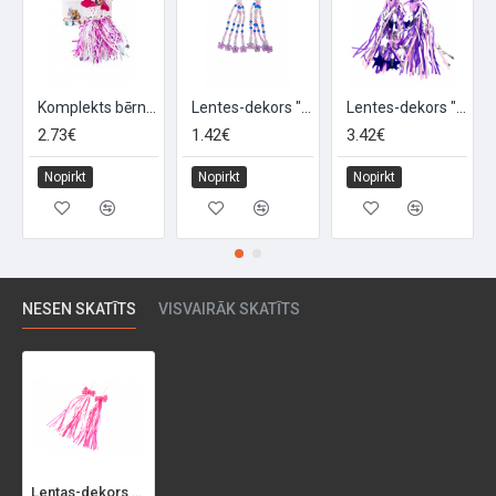
Komplekts bērnu velosipēdam "FANCY", 15 elementi
Lentes-dekors "CRISTALIS", 2gab, rozā/violetas
Lentes-dekors "UNICORN", 2gab, rozā/violetas
2.73€
1.42€
3.42€
Nopirkt
Nopirkt
Nopirkt
NESEN SKATĪTS
VISVAIRĀK SKATĪTS
Lentas-dekors "BOW TIE", 2gab, rozā/baltas