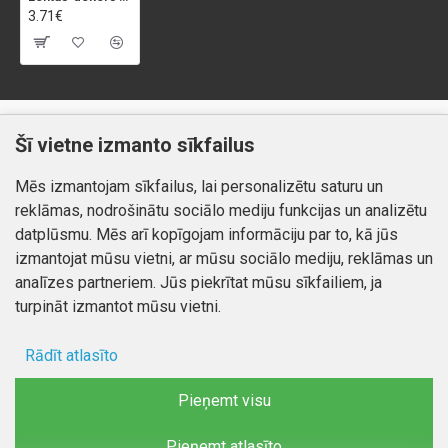
3.71€
Klientiem
Informācija
Šī vietne izmanto sīkfailus
Kontakti
Piegāde un apmaksa
Mēs izmantojam sīkfailus, lai personalizētu saturu un
Preču atgriešana
Atteikuma tiesības
reklāmas, nodrošinātu sociālo mediju funkcijas un analizētu
Mans profils
Privātuma politika
datplūsmu. Mēs arī kopīgojam informāciju par to, kā jūs
Mans profils
izmantojat mūsu vietni, ar mūsu sociālo mediju, reklāmas un
Kontakti
Pasūtījumi
analīzes partneriem. Jūs piekrītat mūsu sīkfailiem, ja
turpināt izmantot mūsu vietni.
Rādīt atlasīto
Autortiesības © 2026, www.autobode.lv, Visas tiesības
aizsargātas
Ad storage
Pieņemt visu
Lietotāja dati
Pieņemt atlasīto