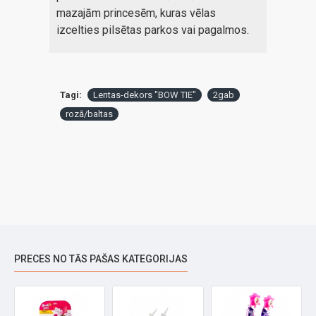
mazajām princesēm, kuras vēlas
izcelties pilsētas parkos vai pagalmos.
Tagi:
Lentas-dekors "BOW TIE"
2gab
rozā/baltas
PRECES NO TĀS PAŠAS KATEGORIJAS