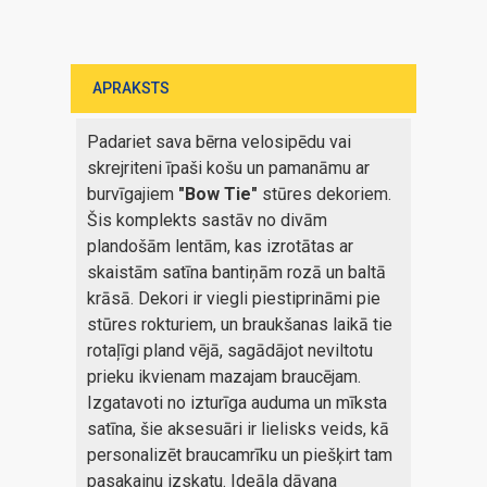
APRAKSTS
Padariet sava bērna velosipēdu vai
skrejriteni īpaši košu un pamanāmu ar
burvīgajiem
"Bow Tie"
stūres dekoriem.
Šis komplekts sastāv no divām
plandošām lentām, kas izrotātas ar
skaistām satīna bantiņām rozā un baltā
krāsā. Dekori ir viegli piestiprināmi pie
stūres rokturiem, un braukšanas laikā tie
rotaļīgi pland vējā, sagādājot neviltotu
prieku ikvienam mazajam braucējam.
Izgatavoti no izturīga auduma un mīksta
satīna, šie aksesuāri ir lielisks veids, kā
personalizēt braucamrīku un piešķirt tam
pasakainu izskatu. Ideāla dāvana