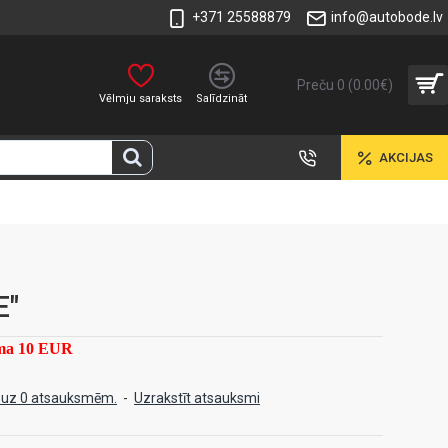
+371 25588879
info@autobode.lv
Preču 0 (0.00€)
Vēlmju saraksts
Salīdzināt
AKCIJAS
E"
mma 10 EUR
 uz 0 atsauksmēm.
-
Uzrakstīt atsauksmi