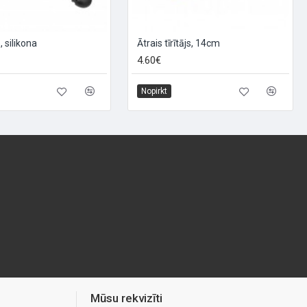
, silikona
Ātrais tīrītājs, 14cm
4.60€
Nopirkt
Mūsu rekvizīti