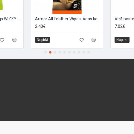
Apsildes traipu noņēmējs WIZZY - 10 salvetes
Armor All Leather Wipes, Ādas kopšanas salvetes 20gab
Ātrā birste
2.40€
7.02€
Nopirkt
Nopirkt