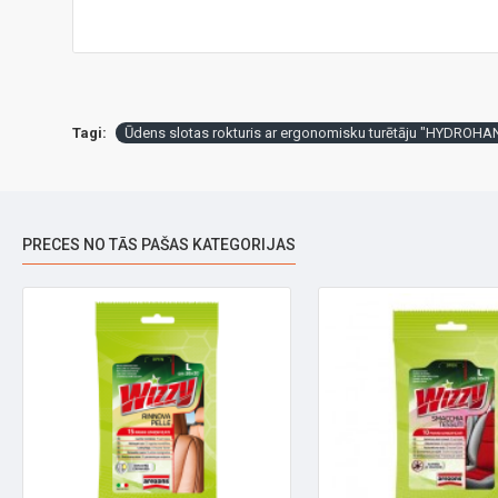
Tagi:
Ūdens slotas rokturis ar ergonomisku turētāju "HYDROH
PRECES NO TĀS PAŠAS KATEGORIJAS