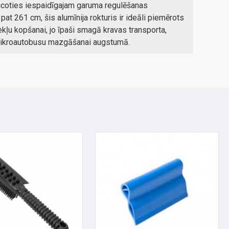
eicoties iespaidīgajam garuma regulēšanas
at 261 cm, šis alumīnija rokturis ir ideāli piemērots
ekļu kopšanai, jo īpaši smagā kravas transporta,
mikroautobusu mazgāšanai augstumā.