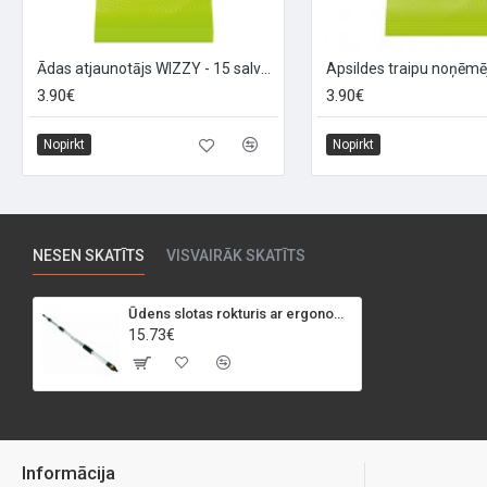
Ādas atjaunotājs WIZZY - 15 salvetes
3.90€
3.90€
Nopirkt
Nopirkt
NESEN SKATĪTS
VISVAIRĀK SKATĪTS
Ūdens slotas rokturis ar ergonomisku turētāju "HYDROHANDLE"
15.73€
Informācija