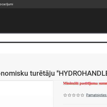
nocacījumi
rgonomisku turētāju "HYDROHANDL
Minimālā pasūtījuma su
Pamatojoties