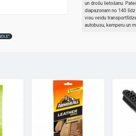
un drošu lietošanu. Pat
diapazonam no 140 līdz p
visu veidu transportlīdz
autobusu, kemperu un 
ANDLE"