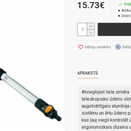
15.73€
PIE
Artiku
Svars
Vēlmju saraksts
Salīd
APRAKSTS
Atvieglojiet liela izmēr
teleskopisko ūdens slo
augstvērtīgais alumīnija
sistēmu un ērtu ūdens 
kas ļauj viegli kontrol
ergonomiskais dizains u