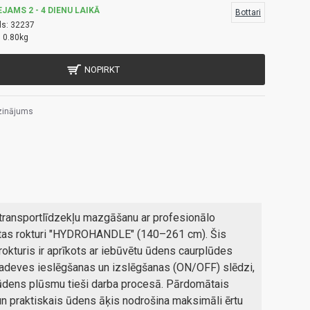
EJAMS 2 - 4 DIENU LAIKĀ
Bottari
ls:
32237
:
0.80kg
NOPIRKT
zinājums
a transportlīdzekļu mazgāšanu ar profesionālo
tas rokturi "HYDROHANDLE" (140–261 cm). Šis
 rokturis ir aprīkots ar iebūvētu ūdens caurplūdes
padeves ieslēgšanas un izslēgšanas (ON/OFF) slēdzi,
ēt ūdens plūsmu tieši darba procesā. Pārdomātais
n praktiskais ūdens āķis nodrošina maksimāli ērtu