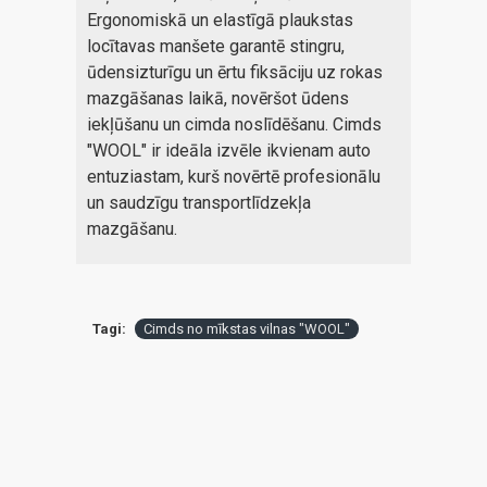
Ergonomiskā un elastīgā plaukstas
locītavas manšete garantē stingru,
ūdensizturīgu un ērtu fiksāciju uz rokas
mazgāšanas laikā, novēršot ūdens
iekļūšanu un cimda noslīdēšanu. Cimds
"WOOL" ir ideāla izvēle ikvienam auto
entuziastam, kurš novērtē profesionālu
un saudzīgu transportlīdzekļa
mazgāšanu.
Tagi:
Cimds no mīkstas vilnas "WOOL"