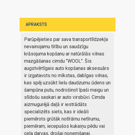
APRAKSTS
Parūpējieties par sava transportlīdzekļa
nevainojamu tīrību un saudzīgu
krāsojuma kopšanu ar natūrālās vilnas
mazgāšanas cimdu "WOOL". Šis
augstvērtīgais auto kopšanas aksesuārs
ir izgatavots no mīkstas, dabīgas vilnas,
kas spēj uzsūkt lielu daudzumu ūdens un
šampūna putu, nodrošinot īpaši maigu un
slīdošu saskari ar auto virsbūvi. Cimda
aizmugurējā daļā ir iestrādāts
specializēts siets, kas ir ideāli
piemērots grūtāk notīrāmu netīrumu,
piemēram, iecepušos kukaiņu pēdu vai
ceļa darvas, drošai noņemšanai.