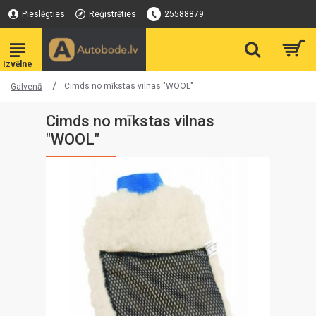
Pieslēgties
Reģistrēties
25588879
Cimds no mīkstas vilnas "WOOL"
Galvenā
Cimds no mīkstas vilnas
"WOOL"