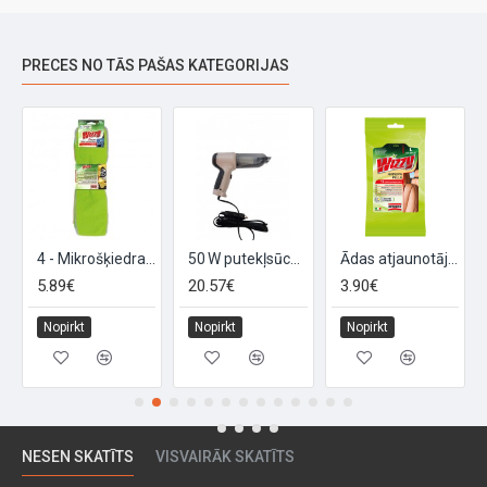
PRECES NO TĀS PAŠAS KATEGORIJAS
4 - Mikrošķiedras drānas WIZZY
50 W putekļsūcējs Typhoon
Ādas atjaunotājs WIZZY - 15 salvetes
5.89€
20.57€
3.90€
Nopirkt
Nopirkt
Nopirkt
NESEN SKATĪTS
VISVAIRĀK SKATĪTS