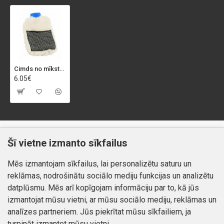
Cimds no mīkstas vilnas "WOOL"
6.05€
Klientiem
Informācija
Šī vietne izmanto sīkfailus
Kontakti
Piegāde un apmaksa
Mēs izmantojam sīkfailus, lai personalizētu saturu un
Preču atgriešana
Atteikuma tiesības
reklāmas, nodrošinātu sociālo mediju funkcijas un analizētu
Mans profils
Privātuma politika
datplūsmu. Mēs arī kopīgojam informāciju par to, kā jūs
Mans profils
izmantojat mūsu vietni, ar mūsu sociālo mediju, reklāmas un
Kontakti
Pasūtījumi
analīzes partneriem. Jūs piekrītat mūsu sīkfailiem, ja
turpināt izmantot mūsu vietni.