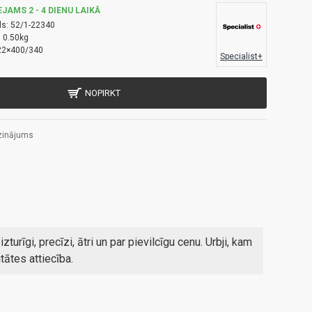
EJAMS 2 - 4 DIENU LAIKĀ
ls:
52/1-22340
:
0.50kg
22×400/340
Specialist+
NOPIRKT
zinājums
zturīgi, precīzi, ātri un par pievilcīgu cenu. Urbji, kam
itātes attiecība.