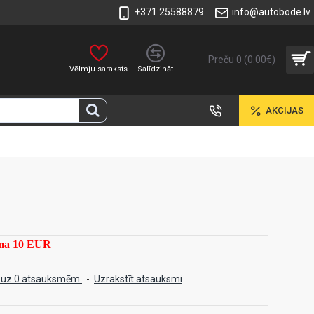
+371 25588879
info@autobode.lv
Preču 0 (0.00€)
Vēlmju saraksts
Salīdzināt
AKCIJAS
mma 10 EUR
 uz 0 atsauksmēm.
-
Uzrakstīt atsauksmi