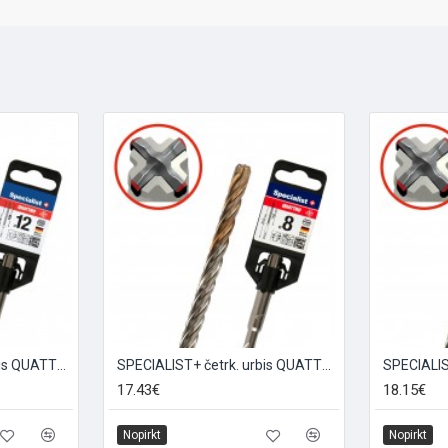
SPECIALIST+ četrk. urbis QUATTRO, 12/160 x 210 mm
SPECIALIST+ četrk. urbis QUATTRO, 12/400 x 450 mm
17.43€
18.15€
Nopirkt
Nopirkt