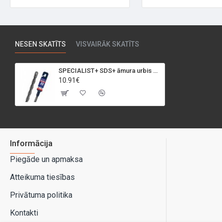
NESEN SKATĪTS
VISVAIRĀK SKATĪTS
SPECIALIST+ SDS+ āmura urbis BASIC, 22x340/400 mm
10.91€
Informācija
Piegāde un apmaksa
Atteikuma tiesības
Privātuma politika
Kontakti