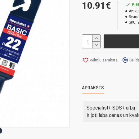
10.91€
PIE
Artiku
Svars
SKU:
Vēlmju saraksts
Salīd
APRAKSTS
Specialist+ SDS+ urbji - i
ir ļoti laba cenas un kval