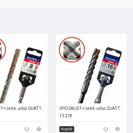
SPECIALIST+ četrk. urbis QUATTRO, 14/400 x 450 mm
SPECIALIST+ četrk. urbis QUATTRO, 16/110 x 160 mm
13.27€
Nopirkt