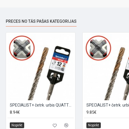
PRECES NO TĀS PAŠAS KATEGORIJAS
SPECIALIST+ četrk. urbis QUATTRO, 12/100 x 160 mm
8.94€
9.85€
Nopirkt
Nopirkt