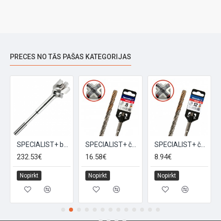
PRECES NO TĀS PAŠAS KATEGORIJAS
SPECIALIST+ betona serdes griezējs, 80x550 mm
SPECIALIST+ četrk. urbis QUATTRO, 10/390 x 450 mm
SPECIALIST+ četrk. urbis QUATTRO, 12/100 x 160 mm
232.53€
16.58€
8.94€
Nopirkt
Nopirkt
Nopirkt