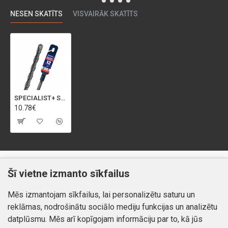
NESEN SKATĪTS
VISVAIRĀK SKATĪTS
SPECIALIST+ SDS+ āmura urbis BASIC, 12x940/1000 mm
10.78€
Klientiem
Informācija
Šī vietne izmanto sīkfailus
Kontakti
Piegāde un apmaksa
Mēs izmantojam sīkfailus, lai personalizētu saturu un
Preču atgriešana
Atteikuma tiesības
reklāmas, nodrošinātu sociālo mediju funkcijas un analizētu
Mans profils
Privātuma politika
datplūsmu. Mēs arī kopīgojam informāciju par to, kā jūs
Mans profils