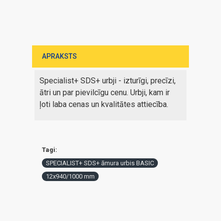
APRAKSTS
Specialist+ SDS+ urbji - izturīgi, precīzi,
ātri un par pievilcīgu cenu. Urbji, kam ir
ļoti laba cenas un kvalitātes attiecība.
Tagi:
SPECIALIST+ SDS+ āmura urbis BASIC
12x940/1000 mm