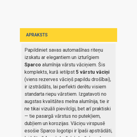
APRAKSTS
Papildiniet savas automašīnas riteņu
izskatu ar elegantiem un izturīgiem
Sparco
alumīnija vārstu vāciņiem. Šis
komplekts, kurā ietilpst
5 vārstu vāciņi
(viens rezerves vāciņš papildu drošībai),
ir izstrādāts, lai perfekti derētu visiem
standarta riepu vārstiem. Izgatavoti no
augstas kvalitātes melna alumīnija, tie ir
ne tikai vizuāli pievilcīgi, bet arī praktiski
— tie pasargā vārstus no putekļiem,
dubļiem un korozijas. Vāciņu virspusē
esošie Sparco logotipi ir īpaši apstrādāti,