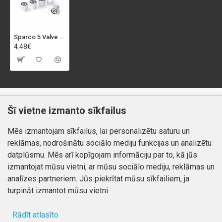
Sparco 5 Valve Caps Aluminum Black
4.48€
Klientiem
Informācija
Šī vietne izmanto sīkfailus
Kontakti
Piegāde un apmaksa
Mēs izmantojam sīkfailus, lai personalizētu saturu un
Preču atgriešana
Atteikuma tiesības
reklāmas, nodrošinātu sociālo mediju funkcijas un analizētu
Mans profils
Privātuma politika
datplūsmu. Mēs arī kopīgojam informāciju par to, kā jūs
Mans profils
izmantojat mūsu vietni, ar mūsu sociālo mediju, reklāmas un
Kontakti
Pasūtījumi
analīzes partneriem. Jūs piekrītat mūsu sīkfailiem, ja
turpināt izmantot mūsu vietni.
Rādīt atlasīto