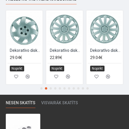
Dekoratīvo disku uzliku komplekts "CHICAGO", 16'', 4 gab
Dekoratīvo disku uzliku komplekts "DALLAS", 14'', 4 gab
Dekoratīvo disku uzliku komplekts "DALLAS", 16'', 4 gab
29.04€
22.89€
29.04€
Nopirkt
Nopirkt
Nopirkt
NESEN SKATĪTS
VISVAIRĀK SKATĪTS