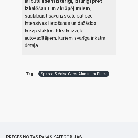
lai būtu
ūdensizturīgi, izturīgi pret
izbalēšanu un skrāpējumiem
,
saglabājot savu izskatu pat pēc
intensīvas lietošanas un dažādos
laikapstākļos. Ideāla izvēle
autovadītājiem, kuriem svarīga ir katra
detaļa.
Tagi:
Sparco 5 Valve Caps Aluminum Black
PRECES NO TĀS PAŠAS KATEGORIJAS