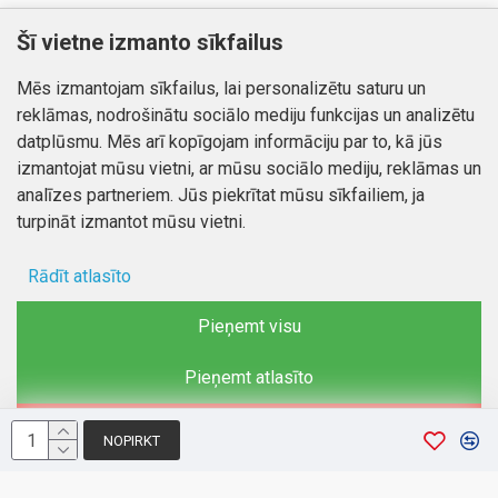
Klientiem
Informācija
Šī vietne izmanto sīkfailus
Kontakti
Piegāde un apmaksa
Mēs izmantojam sīkfailus, lai personalizētu saturu un
Preču atgriešana
Atteikuma tiesības
reklāmas, nodrošinātu sociālo mediju funkcijas un analizētu
Mans profils
Privātuma politika
datplūsmu. Mēs arī kopīgojam informāciju par to, kā jūs
Mans profils
izmantojat mūsu vietni, ar mūsu sociālo mediju, reklāmas un
Kontakti
Pasūtījumi
analīzes partneriem. Jūs piekrītat mūsu sīkfailiem, ja
turpināt izmantot mūsu vietni.
Rādīt atlasīto
Autortiesības © 2026, www.autobode.lv, Visas tiesības
aizsargātas
Ad storage
Pieņemt visu
Lietotāja dati
Pieņemt atlasīto
Reklāmas personalizēšana
Noraidīt
NOPIRKT
Analītiķu glabāšana