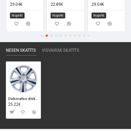
29.04€
22.89€
29.04€
Nopirkt
Nopirkt
Nopirkt
NESEN SKATĪTS
VISVAIRĀK SKATĪTS
Dekoratīvo disku uzliku komplekts "TARIFA", 14'', 4 gab
25.22€