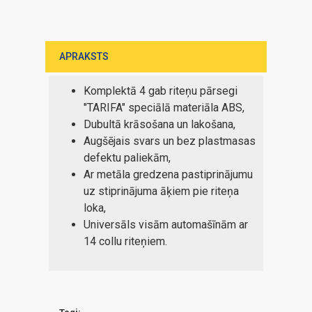
APRAKSTS
Komplektā 4 gab riteņu pārsegi
"TARIFA" speciālā materiāla ABS,
Dubultā krāsošana un lakošana,
Augšējais svars un bez plastmasas
defektu paliekām,
Ar metāla gredzena pastiprinājumu
uz stiprinājuma āķiem pie riteņa
loka,
Universāls visām automašīnām ar
14 collu riteņiem.