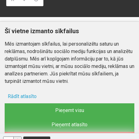
Klientiem
Informācija
Šī vietne izmanto sīkfailus
Kontakti
Piegāde un apmaksa
Mēs izmantojam sīkfailus, lai personalizētu saturu un
Preču atgriešana
Atteikuma tiesības
reklāmas, nodrošinātu sociālo mediju funkcijas un analizētu
Mans profils
Privātuma politika
datplūsmu. Mēs arī kopīgojam informāciju par to, kā jūs
Mans profils
izmantojat mūsu vietni, ar mūsu sociālo mediju, reklāmas un
Kontakti
Pasūtījumi
analīzes partneriem. Jūs piekrītat mūsu sīkfailiem, ja
turpināt izmantot mūsu vietni.
Rādīt atlasīto
Autortiesības © 2026, www.autobode.lv, Visas tiesības
aizsargātas
Ad storage
Pieņemt visu
Lietotāja dati
Pieņemt atlasīto
Reklāmas personalizēšana
Noraidīt