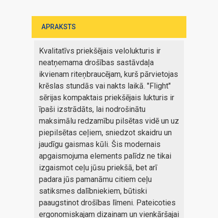
APRAKSTS
Kvalitatīvs priekšējais velolukturis ir
neatņemama drošības sastāvdaļa
ikvienam riteņbraucējam, kurš pārvietojas
krēslas stundās vai nakts laikā. "Flight"
sērijas kompaktais priekšējais lukturis ir
īpaši izstrādāts, lai nodrošinātu
maksimālu redzamību pilsētas vidē un uz
piepilsētas ceļiem, sniedzot skaidru un
jaudīgu gaismas kūli. Šis modernais
apgaismojuma elements palīdz ne tikai
izgaismot ceļu jūsu priekšā, bet arī
padara jūs pamanāmu citiem ceļu
satiksmes dalībniekiem, būtiski
paaugstinot drošības līmeni. Pateicoties
ergonomiskajam dizainam un vienkāršajai