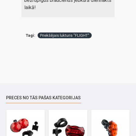
bezrūpīgus braucienus jebkurā diennakts
laikā!
Tagi:
Priekšējais lukturis "FLIGHT"
PRECES NO TĀS PAŠAS KATEGORIJAS