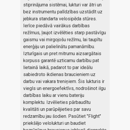
stiprinājuma sistēmai, lukturi var ātri un
bez instrumentu palīdzības uzstādīt uz
jebkura standarta velosipēda stūres.
Ierīce piedāvā vairākus darbības
režīmus, ļaujot izvēlēties starp pastāvīgu
gaismu vai mirgojošu režīmu, lai taupītu
enerģiju un palielinātu pamanāmību.
Izturīgais un pret mitrumu aizsargātais
korpuss garantē uzticamu darbību pat
lietainā laikā, padarot to par ideālu
sabiedroto ikdienas braucieniem uz
darbu vai vakara treniņiem. Šis lukturis ir
viegls un energoefektīvs, nodrošinot ilgu
darbības laiku ar vienu bateriju
komplektu. Izvēlieties pārbaudītu
kvalitāti un parūpējieties par savu
redzamību jau šodien. Pasūtiet "Flight"
priekšējo velolukturi un baudiet