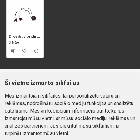
Drošības brīdinājuma gaisma "4 HELMET"
2.86€
Klientiem
Informācija
Šī vietne izmanto sīkfailus
Kontakti
Piegāde un apmaksa
Mēs izmantojam sīkfailus, lai personalizētu saturu un
Preču atgriešana
Atteikuma tiesības
reklāmas, nodrošinātu sociālo mediju funkcijas un analizētu
Mans profils
Privātuma politika
datplūsmu. Mēs arī kopīgojam informāciju par to, kā jūs
Mans profils
izmantojat mūsu vietni, ar mūsu sociālo mediju, reklāmas un
Kontakti
Pasūtījumi
analīzes partneriem. Jūs piekrītat mūsu sīkfailiem, ja
turpināt izmantot mūsu vietni.