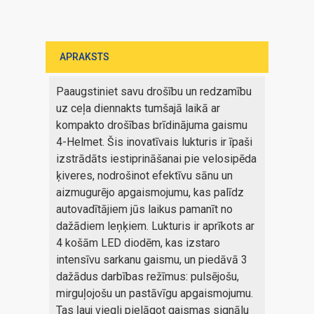
APRAKSTS
Paaugstiniet savu drošību un redzamību
uz ceļa diennakts tumšajā laikā ar
kompakto drošības brīdinājuma gaismu
4-Helmet. Šis inovatīvais lukturis ir īpaši
izstrādāts iestiprināšanai pie velosipēda
ķiveres, nodrošinot efektīvu sānu un
aizmugurējo apgaismojumu, kas palīdz
autovadītājiem jūs laikus pamanīt no
dažādiem leņķiem. Lukturis ir aprīkots ar
4 košām LED diodēm, kas izstaro
intensīvu sarkanu gaismu, un piedāvā 3
dažādus darbības režīmus: pulsējošu,
mirguļojošu un pastāvīgu apgaismojumu.
Tas ļauj viegli pielāgot gaismas signālu