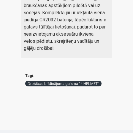
braukšanas apstākļiem pilsētā vai uz
šosejas. Komplektā jau ir iekļauta viena
jaudīga CR2032 baterija, tāpēc lukturis ir
gatavs tūlītējai lietošanai, padarot to par
neaizvietojamu aksesuāru ikviena
velosipēdistu, skrejriteņu vadītāju un
gājēju drošībai.
Tagi:
Drošības brīdinājuma gaisma "4 HELMET"