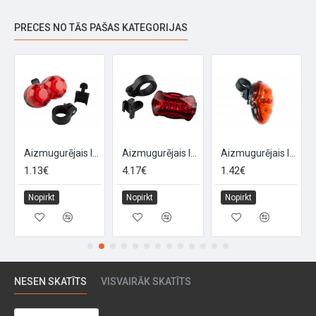
PRECES NO TĀS PAŠAS KATEGORIJAS
IE"
Aizmugurējais lukturis "FLY"
Aizmugurējais lukturis "HERO"
Aizmugurējais lukturis "MAYBUG"
1.13€
4.17€
1.42€
Nopirkt
Nopirkt
Nopirkt
NESEN SKATĪTS
VISVAIRĀK SKATĪTS