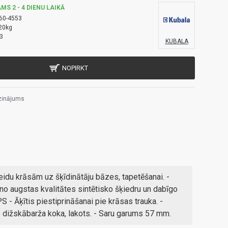
MS 2 - 4 DIENU LAIKĀ
60-4553
20kg
3
KUBALA
NOPIRKT
zinājums
eidu krāsām uz šķīdinātāju bāzes, tapetēšanai. -
 no augstas kvalitātes sintētisko šķiedru un dabīgo
- Āķītis piestiprināšanai pie krāsas trauka. -
 dižskābarža koka, lakots. - Saru garums 57 mm.