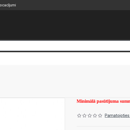
nocacījumi
Minimālā pasūtījuma su
Pamatojoties