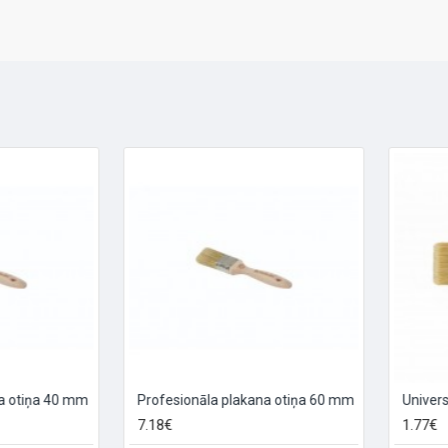
otiņa 40 mm
Profesionāla plakana otiņa 60 mm
7.18€
1.77€