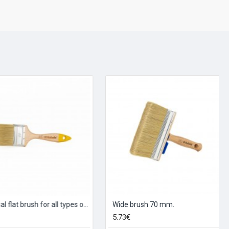
Universal flat brush for all types of paints and varnishes 40 mm.
Wide brush 70 mm.
5.73€