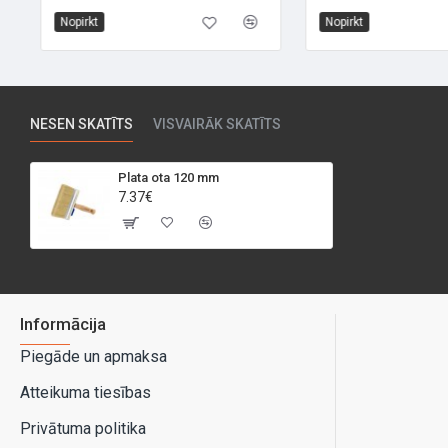
Nopirkt
Nopirkt
NESEN SKATĪTS
VISVAIRĀK SKATĪTS
Plata ota 120 mm
7.37€
Informācija
Piegāde un apmaksa
Atteikuma tiesības
Privātuma politika