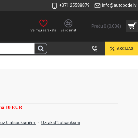
+371 25588879
info@autobode.lv
Preču 0 (0.00€)
Vēlmju saraksts
Salīdzināt
AKCIJAS
mma 10 EUR
 uz 0 atsauksmēm.
-
Uzrakstīt atsauksmi