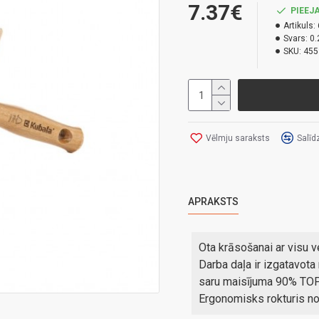
7.37€
PIEEJA
Artikuls:
Svars:
0.
SKU:
455
Vēlmju saraksts
Salīd
APRAKSTS
Ota krāsošanai ar visu v
Darba daļa ir izgatavota
saru maisījuma 90% TOPS 
Ergonomisks rokturis no