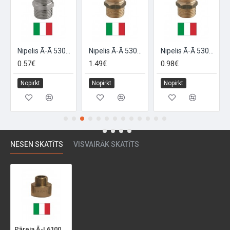
Nipelis Ā-Ā 5300018018H 1/8, 1/8
Nipelis Ā-Ā 5300034034G 3/4*, 3/4
Nipelis Ā-Ā 5300038038G 3/8*, 3/8
0.57€
1.49€
0.98€
Nopirkt
Nopirkt
Nopirkt
NESEN SKATĪTS
VISVAIRĀK SKATĪTS
Pāreja Ā-I 6100038012G 3/8*X1/2*, 3/8X1/2