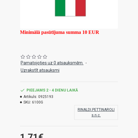
Minimālā pasūtījuma summa 10 EUR
Pamatojoties uz 0 atsauksmēm.
-
Uzrakstīt atsauksmi
PIEEJAMS 2 - 4 DIENU LAIKĀ
Artikuls:
0925193
SKU:
6100G
RINALDI.PETTINAROLI
s.n.c.
1.71€