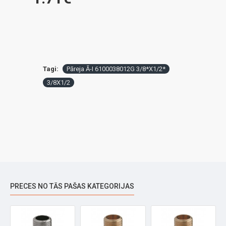
Tagi:
Pāreja Ā-I 6100038012G 3/8*X1/2*
3/8X1/2
PRECES NO TĀS PAŠAS KATEGORIJAS