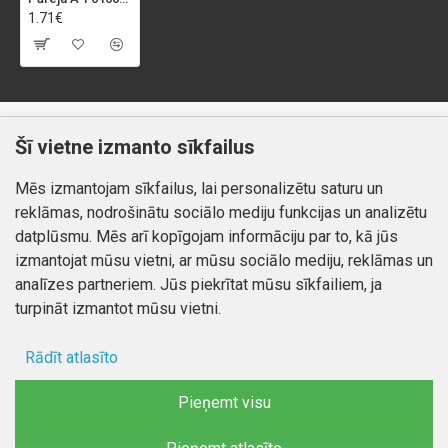
1.71€
Klientiem
Informācija
Šī vietne izmanto sīkfailus
Kontakti
Piegāde un apmaksa
Mēs izmantojam sīkfailus, lai personalizētu saturu un
Preču atgriešana
Atteikuma tiesības
reklāmas, nodrošinātu sociālo mediju funkcijas un analizētu
Mans profils
Privātuma politika
datplūsmu. Mēs arī kopīgojam informāciju par to, kā jūs
Mans profils
izmantojat mūsu vietni, ar mūsu sociālo mediju, reklāmas un
Kontakti
Pasūtījumi
analīzes partneriem. Jūs piekrītat mūsu sīkfailiem, ja
turpināt izmantot mūsu vietni.
Rādīt atlasīto
Autortiesības © 2026, www.autobode.lv, Visas tiesības
aizsargātas
Ad storage
Pieņemt visu
Lietotāja dati