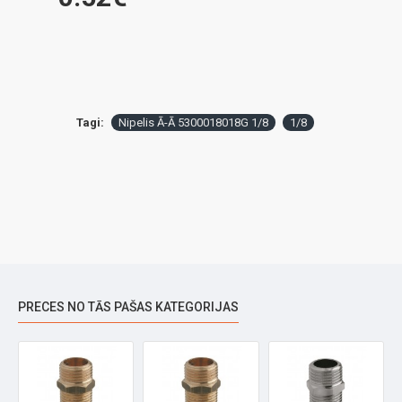
Tagi:
Nipelis Ā-Ā 5300018018G 1/8
1/8
PRECES NO TĀS PAŠAS KATEGORIJAS