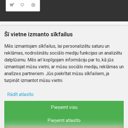
Klientiem
Informācija
Šī vietne izmanto sīkfailus
Kontakti
Piegāde un apmaksa
Mēs izmantojam sīkfailus, lai personalizētu saturu un
Preču atgriešana
Atteikuma tiesības
reklāmas, nodrošinātu sociālo mediju funkcijas un analizētu
Mans profils
Privātuma politika
datplūsmu. Mēs arī kopīgojam informāciju par to, kā jūs
Mans profils
izmantojat mūsu vietni, ar mūsu sociālo mediju, reklāmas un
Kontakti
Pasūtījumi
analīzes partneriem. Jūs piekrītat mūsu sīkfailiem, ja
turpināt izmantot mūsu vietni.
Rādīt atlasīto
Autortiesības © 2026, www.autobode.lv, Visas tiesības
aizsargātas
Ad storage
Pieņemt visu
Lietotāja dati
Pieņemt atlasīto