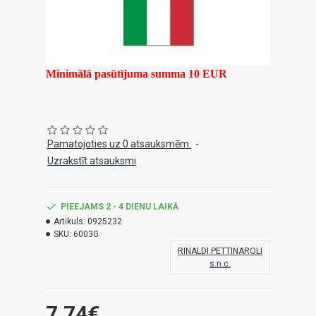
Minimālā pasūtījuma summa 10 EUR
Pamatojoties uz 0 atsauksmēm.
-
Uzrakstīt atsauksmi
PIEEJAMS 2 - 4 DIENU LAIKĀ
Artikuls:
0925232
SKU:
6003G
RINALDI.PETTINAROLI
s.n.c.
7.74€