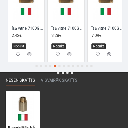
/2X50, 1/2X50
Īsā vītne 7100G 1/2X60, 1/2X60
Īsā vītne 7100G 1/2X80, 1/2X80
Īsā vītne 7100G 1X100, 1X100
2.42€
3.28€
7.09€
Nopirkt
Nopirkt
Nopirkt
NESEN SKATĪTS
VISVAIRĀK SKATĪTS
Pagarinātājs I-Ā 6003001050G 1*X50, 1X50