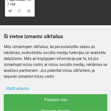
7.74€
Klientiem
Informācija
Šī vietne izmanto sīkfailus
Kontakti
Piegāde un apmaksa
Mēs izmantojam sīkfailus, lai personalizētu saturu un
Preču atgriešana
Atteikuma tiesības
reklāmas, nodrošinātu sociālo mediju funkcijas un analizētu
Mans profils
Privātuma politika
datplūsmu. Mēs arī kopīgojam informāciju par to, kā jūs
Mans profils
izmantojat mūsu vietni, ar mūsu sociālo mediju, reklāmas un
Kontakti
Pasūtījumi
analīzes partneriem. Jūs piekrītat mūsu sīkfailiem, ja
turpināt izmantot mūsu vietni.
Rādīt atlasīto
Autortiesības © 2026, www.autobode.lv, Visas tiesības
aizsargātas
Ad storage
Pieņemt visu
Lietotāja dati