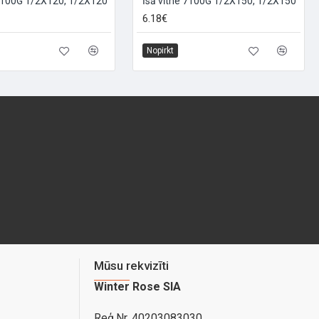
 7100G 1/2X120, 1/2X120
Īsā vītne 7100G 1/2X150, 1/2X150
6.18€
Nopirkt
Mūsu rekvizīti
Winter Rose SIA
Reģ.Nr. 40203083030