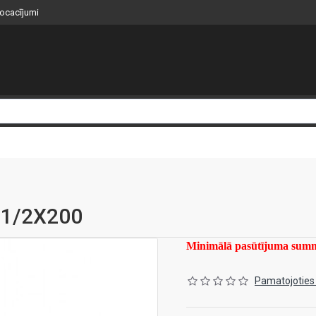
nocacījumi
 1/2X200
Minimālā pasūtījuma su
Pamatojoties