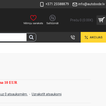
+371 25588879
info@autobode.lv
Preču 0 (0.00€)
Vēlmju saraksts
Salīdzināt
AKCIJAS
mma 10 EUR
 uz 0 atsauksmēm.
-
Uzrakstīt atsauksmi