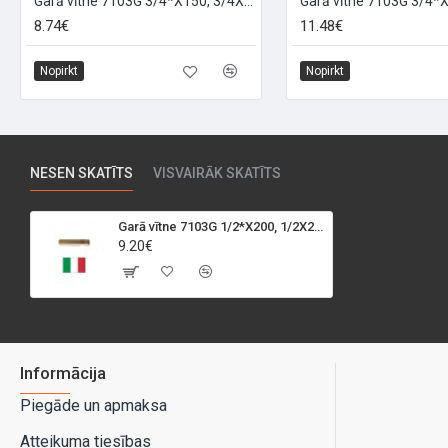
Garā vītne 7103G 3/4*X150, 3/4X150
8.74€
11.48€
Nopirkt
Nopirkt
NESEN SKATĪTS
VISVAIRĀK SKATĪTS
Garā vītne 7103G 1/2*X200, 1/2X200
9.20€
Informācija
Piegāde un apmaksa
Atteikuma tiesības