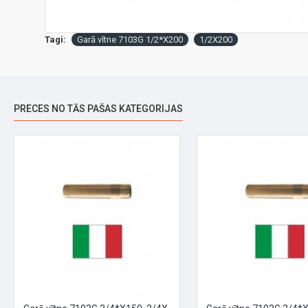
Tagi:
Garā vītne 7103G 1/2*X200
1/2X200
PRECES NO TĀS PAŠAS KATEGORIJAS