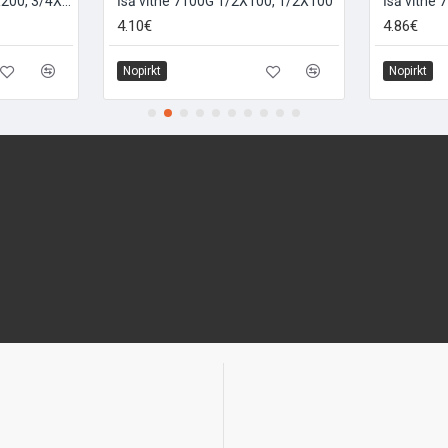
Garā vītne 7103G 3/4*X200, 3/4X200
Īsā vītne 7100G 1/2X100, 1/2X100
Īsā vītne
4.10€
4.86€
Nopirkt
Nopirkt