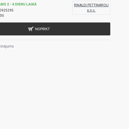
MS 2 - 4 DIENU LAIKĀ
RINALDI.PETTINAROLI
0925295
s.n.c.
3G
NOPIRKT
zinājums