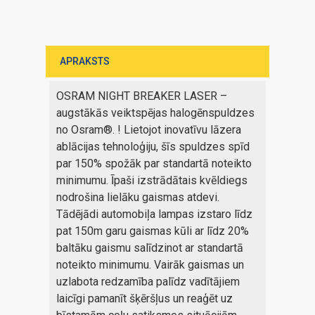
APRAKSTS
OSRAM NIGHT BREAKER LASER –
augstākās veiktspējas halogēnspuldzes
no Osram®. ! Lietojot inovatīvu lāzera
ablācijas tehnoloģiju, šīs spuldzes spīd
par 150% spožāk par standartā noteikto
minimumu. Īpaši izstrādātais kvēldiegs
nodrošina lielāku gaismas atdevi.
Tādējādi automobiļa lampas izstaro līdz
pat 150m garu gaismas kūli ar līdz 20%
baltāku gaismu salīdzinot ar standartā
noteikto minimumu. Vairāk gaismas un
uzlabota redzamība palīdz vadītājiem
laicīgi pamanīt šķēršļus un reaģēt uz