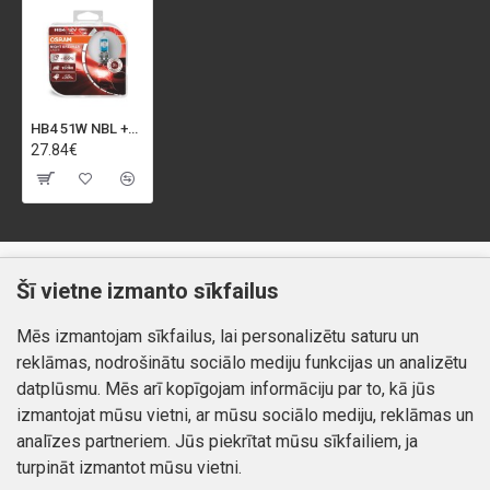
HB4 51W NBL +150% 12V HALOGĒNLAMPA OSRAM 2 GB
27.84€
Klientiem
Informācija
Šī vietne izmanto sīkfailus
Kontakti
Piegāde un apmaksa
Mēs izmantojam sīkfailus, lai personalizētu saturu un
Preču atgriešana
Atteikuma tiesības
reklāmas, nodrošinātu sociālo mediju funkcijas un analizētu
Mans profils
Privātuma politika
datplūsmu. Mēs arī kopīgojam informāciju par to, kā jūs
Mans profils
izmantojat mūsu vietni, ar mūsu sociālo mediju, reklāmas un
Kontakti
Pasūtījumi
analīzes partneriem. Jūs piekrītat mūsu sīkfailiem, ja
turpināt izmantot mūsu vietni.