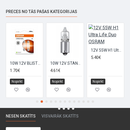
PRECES NO TĀS PAŠAS KATEGORIJAS
12V 55W H1 Ultra Life Duo OSRAM
5.40€
10W 12V BLISTER STANDARTLAMPA 2gb. OSRAM
10W 12V STANDARTLAMPA OSRAM
1.70€
4.61€
Nopirkt
Nopirkt
Nopirkt
NESEN SKATĪTS
VISVAIRĀK SKATĪTS