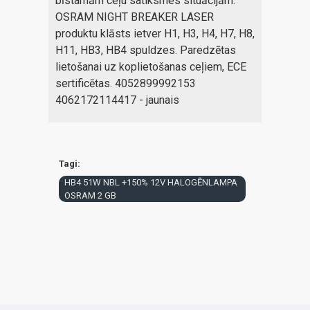
bīstamām ceļu satiksmes situācijām.
OSRAM NIGHT BREAKER LASER
produktu klāsts ietver H1, H3, H4, H7, H8,
H11, HB3, HB4 spuldzes. Paredzētas
lietošanai uz koplietošanas ceļiem, ECE
sertificētas. 4052899992153
4062172114417 - jaunais
Tagi:
HB4 51W NBL +150% 12V HALOGĒNLAMPA
OSRAM 2 GB