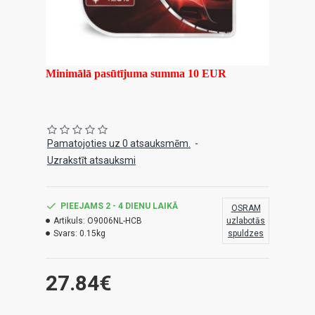
Minimālā pasūtījuma summa 10 EUR
Pamatojoties uz 0 atsauksmēm.
-
Uzrakstīt atsauksmi
PIEEJAMS 2 - 4 DIENU LAIKĀ
OSRAM
Artikuls:
O9006NL-HCB
uzlabotās
Svars:
0.15kg
spuldzes
27.84€