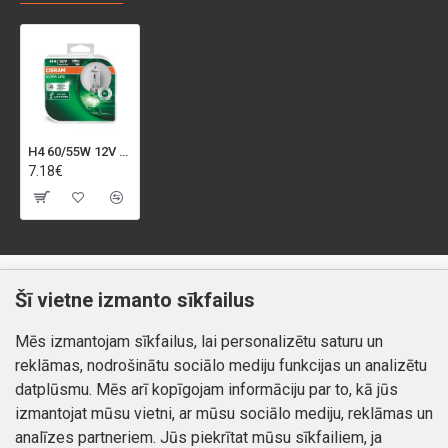
H4 60/55W 12V ULTRA LIFE 2gb.HALOGĒNLAMPA OSRAM
7.18€
Klientiem
Informācija
Šī vietne izmanto sīkfailus
Kontakti
Piegāde un apmaksa
Mēs izmantojam sīkfailus, lai personalizētu saturu un
Preču atgriešana
Atteikuma tiesības
reklāmas, nodrošinātu sociālo mediju funkcijas un analizētu
Mans profils
Privātuma politika
datplūsmu. Mēs arī kopīgojam informāciju par to, kā jūs
Mans profils
izmantojat mūsu vietni, ar mūsu sociālo mediju, reklāmas un
Kontakti
Pasūtījumi
analīzes partneriem. Jūs piekrītat mūsu sīkfailiem, ja