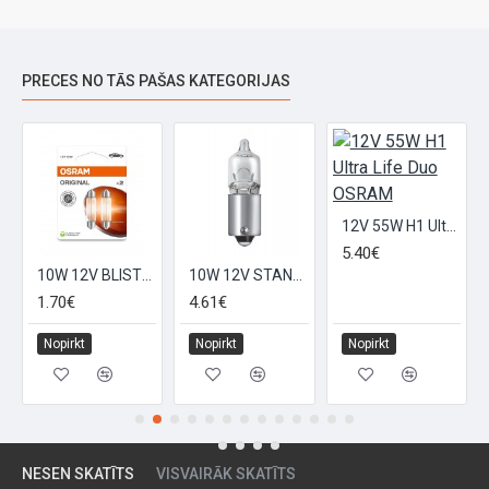
PRECES NO TĀS PAŠAS KATEGORIJAS
12V 55W H1 Ultra Life Duo OSRAM
5.40€
10W 12V BLISTER STANDARTLAMPA 2gb. OSRAM
10W 12V STANDARTLAMPA OSRAM
1.70€
4.61€
Nopirkt
Nopirkt
Nopirkt
NESEN SKATĪTS
VISVAIRĀK SKATĪTS