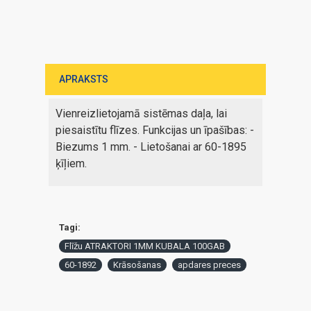
APRAKSTS
Vienreizlietojamā sistēmas daļa, lai
piesaistītu flīzes. Funkcijas un īpašības: -
Biezums 1 mm. - Lietošanai ar 60-1895
ķīļiem.
Tagi:
Flīžu ATRAKTORI 1MM KUBALA 100GAB
60-1892
Krāsošanas
apdares preces