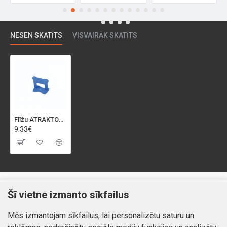
NESEN SKATĪTS
VISVAIRĀK SKATĪTS
Flīžu ATRAKTORI 1MM KUBALA 100GAB
9.33€
Klientiem
Informācija
Šī vietne izmanto sīkfailus
Kontakti
Piegāde un apmaksa
Mēs izmantojam sīkfailus, lai personalizētu saturu un
Preču atgriešana
Atteikuma tiesības