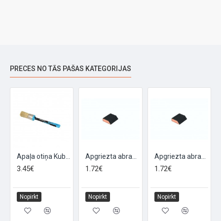
PRECES NO TĀS PAŠAS KATEGORIJAS
ba 14 mm
Apaļa otiņa Kubaba 21 mm
Apgriezta abrazīva švamme P100
Apgriezta abrazīva švamme P120
3.45€
1.72€
1.72€
Nopirkt
Nopirkt
Nopirkt