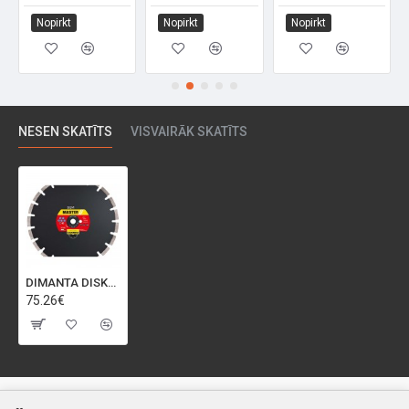
Nopirkt
Nopirkt
Nopirkt
NESEN SKATĪTS
VISVAIRĀK SKATĪTS
DIMANTA DISKS SAMEDIA BGM 300X20
75.26€
Klientiem
Informācija