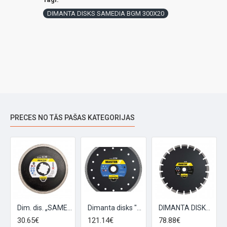
DIMANTA DISKS SAMEDIA BGM 300X20
PRECES NO TĀS PAŠAS KATEGORIJAS
mm X-Lock
Dim. dis. „SAMEDIA" KCM 125x22,23 X-Lock
Dimanta disks "SAMEDIA" GTM 350x30/25,4
DIMANTA DISKS SAMEDIA ASM 300X20
30.65€
121.14€
78.88€