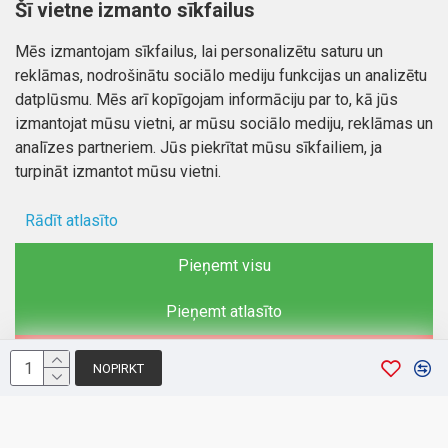
Šī vietne izmanto sīkfailus
Kontakti
Piegāde un apmaksa
Mēs izmantojam sīkfailus, lai personalizētu saturu un
Preču atgriešana
Atteikuma tiesības
reklāmas, nodrošinātu sociālo mediju funkcijas un analizētu
Mans profils
Privātuma politika
datplūsmu. Mēs arī kopīgojam informāciju par to, kā jūs
Mans profils
izmantojat mūsu vietni, ar mūsu sociālo mediju, reklāmas un
Kontakti
Pasūtījumi
analīzes partneriem. Jūs piekrītat mūsu sīkfailiem, ja
turpināt izmantot mūsu vietni.
Rādīt atlasīto
Autortiesības © 2026, www.autobode.lv, Visas tiesības
aizsargātas
Ad storage
Pieņemt visu
Lietotāja dati
Pieņemt atlasīto
Reklāmas personalizēšana
Noraidīt
NOPIRKT
Analītiķu glabāšana
Funkcionalitātes glabāšana