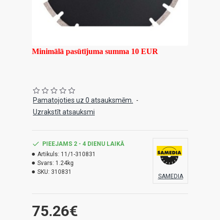
Minimālā pasūtījuma summa 10 EUR
Pamatojoties uz 0 atsauksmēm.
-
Uzrakstīt atsauksmi
PIEEJAMS 2 - 4 DIENU LAIKĀ
Artikuls:
11/1-310831
Svars:
1.24kg
SKU:
310831
SAMEDIA
75.26€