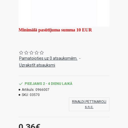
Minimālā pasūtījuma summa 10 EUR
Pamatojoties uz 0 atsauksmēm.
-
Uzrakstīt atsauksmi
PIEEJAMS 2 - 4 DIENU LAIKĀ
Artikuls:
0966007
SKU:
03570
RINALDI.PETTINAROLI
s.n.c.
0.36€