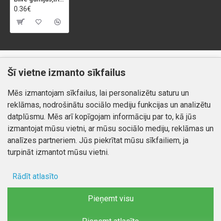
0.36€
Klientiem
Informācija
Šī vietne izmanto sīkfailus
Kontakti
Piegāde un apmaksa
Mēs izmantojam sīkfailus, lai personalizētu saturu un
Preču atgriešana
Atteikuma tiesības
reklāmas, nodrošinātu sociālo mediju funkcijas un analizētu
Mans profils
Privātuma politika
datplūsmu. Mēs arī kopīgojam informāciju par to, kā jūs
Mans profils
izmantojat mūsu vietni, ar mūsu sociālo mediju, reklāmas un
Kontakti
Pasūtījumi
analīzes partneriem. Jūs piekrītat mūsu sīkfailiem, ja
turpināt izmantot mūsu vietni.
Rādīt atlasīto
Autortiesības © 2026, www.autobode.lv, Visas tiesības
aizsargātas
Ad storage
Pieņemt visu
Lietotāja dati