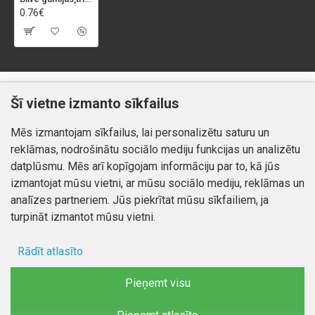
0.76€
Klientiem
Informācija
Šī vietne izmanto sīkfailus
Kontakti
Piegāde un apmaksa
Mēs izmantojam sīkfailus, lai personalizētu saturu un
Preču atgriešana
Atteikuma tiesības
reklāmas, nodrošinātu sociālo mediju funkcijas un analizētu
Mans profils
Privātuma politika
datplūsmu. Mēs arī kopīgojam informāciju par to, kā jūs
Mans profils
izmantojat mūsu vietni, ar mūsu sociālo mediju, reklāmas un
Kontakti
Pasūtījumi
analīzes partneriem. Jūs piekrītat mūsu sīkfailiem, ja
turpināt izmantot mūsu vietni.
Rādīt atlasīto
Autortiesības © 2026, www.autobode.lv, Visas tiesības
aizsargātas
Ad storage
Pieņemt visu
Lietotāja dati