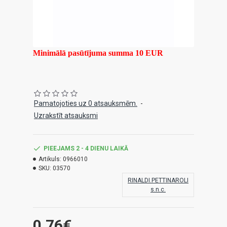
Minimālā pasūtījuma summa 10 EUR
Pamatojoties uz 0 atsauksmēm.
-
Uzrakstīt atsauksmi
PIEEJAMS 2 - 4 DIENU LAIKĀ
Artikuls:
0966010
SKU:
03570
RINALDI.PETTINAROLI
s.n.c.
0.76€