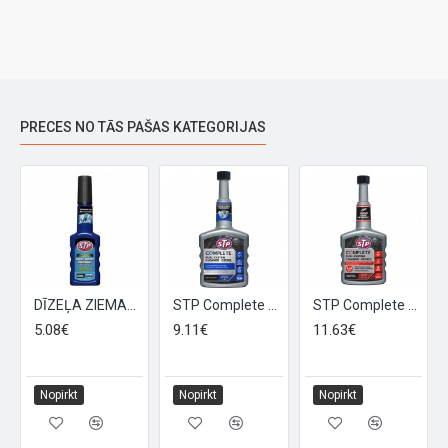
PRECES NO TĀS PAŠAS KATEGORIJAS
DĪZEĻA ZIEMAS ANTI-GEL PIEDEVA 200ml
STP Complete Fuel System Cleaner - Diesel, Degvielas sistēmas tīrītājs – Dīzelim 400ml
STP Complete Fuel System Cleaner - Petrol, Degvielas sistēmas tīrītājs – Benzīnam 400ml
5.08€
9.11€
11.63€
Nopirkt
Nopirkt
Nopirkt