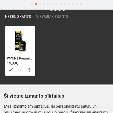
NESEN SKATĪTS
VISVAIRĀK SKATĪTS
WYNNS Formula Gold Diesel System Treatment piedeva dīzeļdegvielai, 500ml
19.00€
Klientiem
Informācija
Šī vietne izmanto sīkfailus
Kontakti
Piegāde un apmaksa
Mēs izmantojam sīkfailus, lai personalizētu saturu un
Preču atgriešana
Atteikuma tiesības
reklāmas, nodrošinātu sociālo mediju funkcijas un analizētu