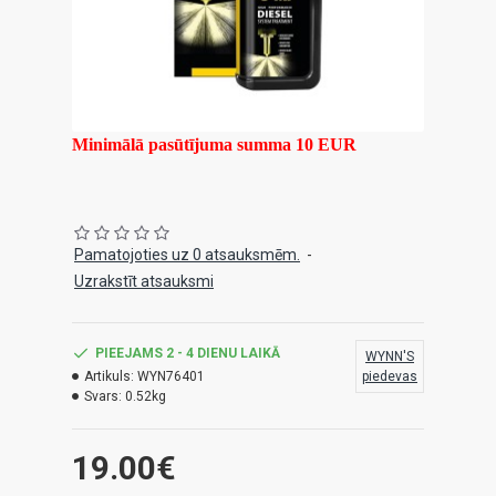
Minimālā pasūtījuma summa 10 EUR
Pamatojoties uz 0 atsauksmēm.
-
Uzrakstīt atsauksmi
PIEEJAMS 2 - 4 DIENU LAIKĀ
WYNN'S
Artikuls:
WYN76401
piedevas
Svars:
0.52kg
19.00€