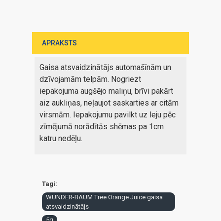
APRAKSTS
Gaisa atsvaidzinātājs automašīnām un
dzīvojamām telpām. Nogriezt
iepakojuma augšējo maliņu, brīvi pakārt
aiz aukliņas, neļaujot saskarties ar citām
virsmām. Iepakojumu pavilkt uz leju pēc
zīmējumā norādītās shēmas pa 1cm
katru nedēļu.
Tagi:
WUNDER-BAUM Tree Orange Juice gaisa
atsvaidzinātājs
5g