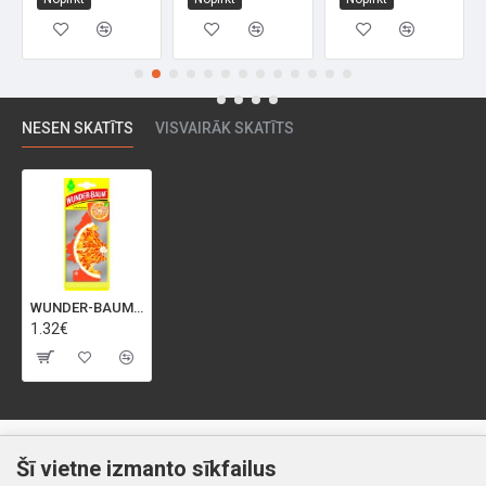
NESEN SKATĪTS
VISVAIRĀK SKATĪTS
WUNDER-BAUM Tree Orange Juice gaisa atsvaidzinātājs, 5g
1.32€
Klientiem
Informācija
Šī vietne izmanto sīkfailus
Kontakti
Piegāde un apmaksa