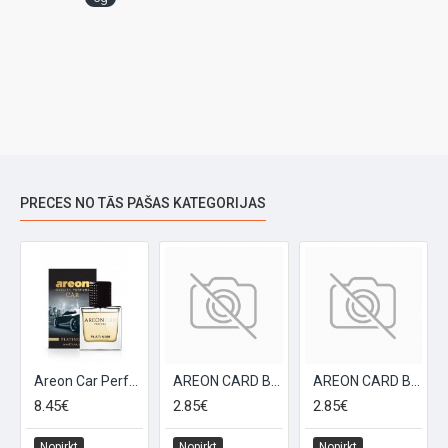
PRECES NO TĀS PAŠAS KATEGORIJAS
Areon Car Perfume Platinum gaisa atsvaidzinātājs, 50ml
AREON CARD Black Crystal gaisa atsvaidzinātājs
AREON CARD Bubble Gum gaisa atsvaidzinātājs
8.45€
2.85€
2.85€
Nopirkt
Nopirkt
Nopirkt