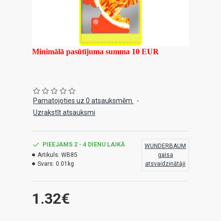
Minimālā pasūtījuma summa 10 EUR
Pamatojoties uz 0 atsauksmēm.
-
Uzrakstīt atsauksmi
PIEEJAMS 2 - 4 DIENU LAIKĀ
WUNDERBAUM
Artikuls:
WB85
gaisa
Svars:
0.01kg
atsvaidzinātāji
1.32€