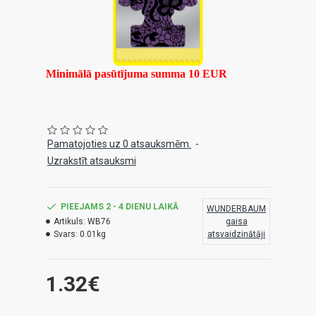
Minimālā pasūtījuma summa 10 EUR
Pamatojoties uz 0 atsauksmēm.
-
Uzrakstīt atsauksmi
PIEEJAMS 2 - 4 DIENU LAIKĀ
WUNDERBAUM
Artikuls:
WB76
gaisa
Svars:
0.01kg
atsvaidzinātāji
1.32€