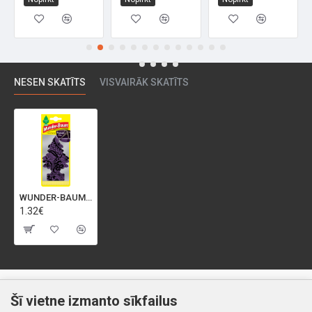
NESEN SKATĪTS
VISVAIRĀK SKATĪTS
WUNDER-BAUM Tree Midnight Chick gaisa atsvaidzinātājs, 5g
1.32€
Klientiem
Informācija
Šī vietne izmanto sīkfailus
Kontakti
Piegāde un apmaksa