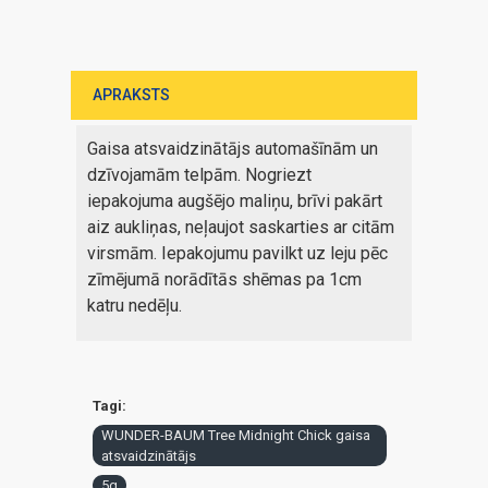
APRAKSTS
Gaisa atsvaidzinātājs automašīnām un
dzīvojamām telpām. Nogriezt
iepakojuma augšējo maliņu, brīvi pakārt
aiz aukliņas, neļaujot saskarties ar citām
virsmām. Iepakojumu pavilkt uz leju pēc
zīmējumā norādītās shēmas pa 1cm
katru nedēļu.
Tagi:
WUNDER-BAUM Tree Midnight Chick gaisa
atsvaidzinātājs
5g