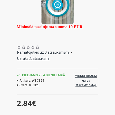
Minimālā pasūtījuma summa 10 EUR
Pamatojoties uz 0 atsauksmēm.
-
Uzrakstīt atsauksmi
PIEEJAMS 2 - 4 DIENU LAIKĀ
WUNDERBAUM
Artikuls:
WBC325
gaisa
Svars:
0.02kg
atsvaidzinātāji
2.84€