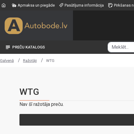
Apmaksa un piegāde
Pasūtījuma informācija
Pirkšanas 
PREČU KATALOGS
Ražotāji
WTG
Galvenā
WTG
Nav šī ražotāja preču.