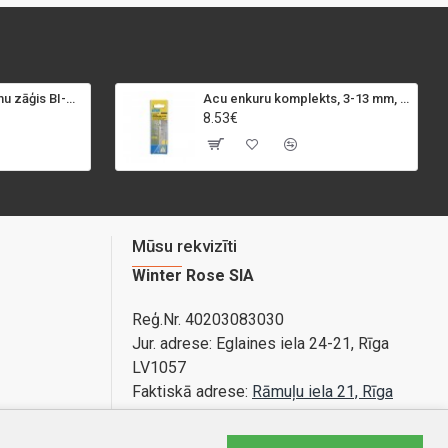
SPECIALIST+ caurumu zāģis BI-METAL, 98 mm
Acu enkuru komplekts, 3-13 mm, Rapid, 12 gab.
8.53€
Mūsu rekvizīti
Winter Rose SIA
Reģ.Nr. 40203083030
Jur. adrese:
Eglaines iela 24-21, Rīga
LV1057
Faktiskā adrese:
Rāmuļu iela 21, Rīga
Bankas konts: LV89PARX0020365840001