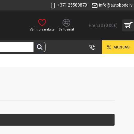
+371 25588879
info@autobode.lv
Preču 0 (0.00€)
Vēlmju saraksts
Salīdzināt
AKCIJAS