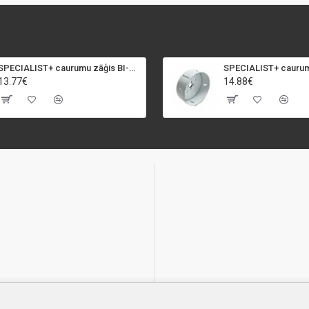
SPECIALIST+ caurumu zāģis BI-METAL, 92 mm
13.77€
14.88€