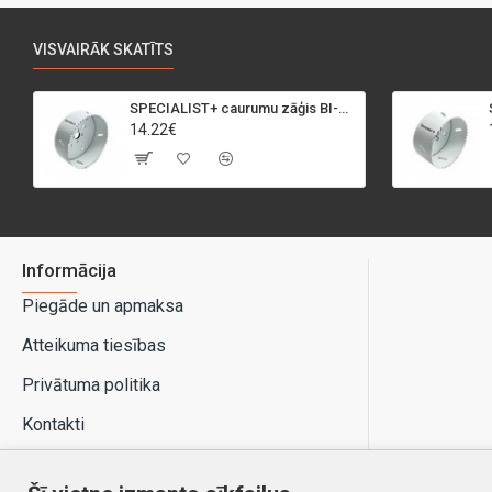
VISVAIRĀK SKATĪTS
SPECIALIST+ caurumu zāģis BI-METAL, 95 mm
14.22€
Informācija
Piegāde un apmaksa
Atteikuma tiesības
Privātuma politika
Kontakti