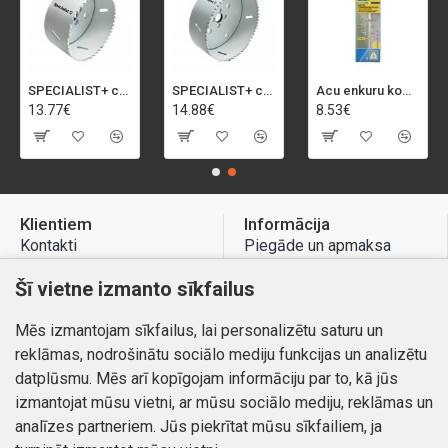
SPECIALIST+ caurumu zāģis BI-METAL, 92 mm
SPECIALIST+ caurumu zāģis BI-METAL, 98 mm
Acu enkuru komplekts, 3-13 mm, Rapid, 12 gab.
13.77€
14.88€
8.53€
Klientiem
Informācija
Kontakti
Piegāde un apmaksa
Preču atgriešana
Atteikuma tiesības
Šī vietne izmanto sīkfailus
Mans profils
Privātuma politika
Mēs izmantojam sīkfailus, lai personalizētu saturu un
Mans profils
Kontakti
reklāmas, nodrošinātu sociālo mediju funkcijas un analizētu
Pasūtījumi
datplūsmu. Mēs arī kopīgojam informāciju par to, kā jūs
izmantojat mūsu vietni, ar mūsu sociālo mediju, reklāmas un
analīzes partneriem. Jūs piekrītat mūsu sīkfailiem, ja