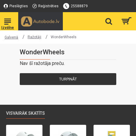
Pieslēgties
Reģistrēties
25588879
Ražotāji
WonderWheels
Galvenā
WonderWheels
Nav šī ražotāja preču.
TURPINĀT
VISVAIRĀK SKATĪTS