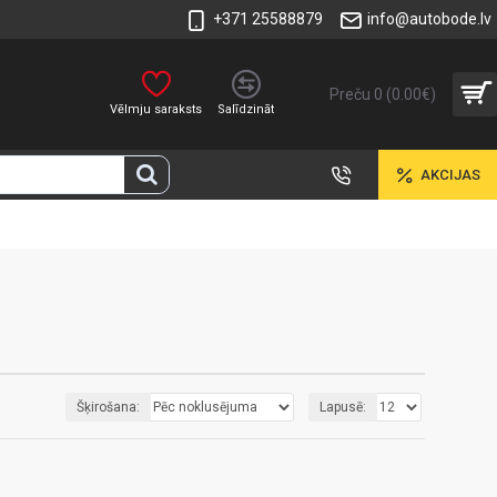
+371 25588879
info@autobode.lv
Preču 0 (0.00€)
Vēlmju saraksts
Salīdzināt
AKCIJAS
Šķirošana:
Lapusē: