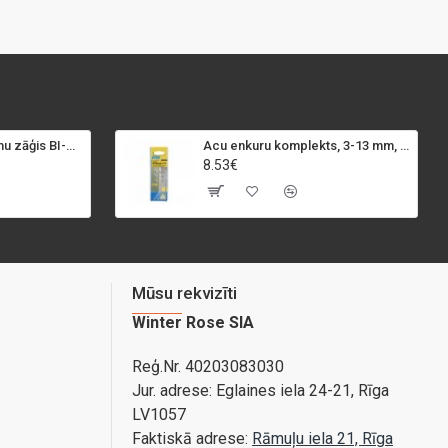
SPECIALIST+ caurumu zāģis BI-METAL, 98 mm
Acu enkuru komplekts, 3-13 mm, Rapid, 12 gab.
8.53€
Mūsu rekvizīti
Winter Rose SIA
Reģ.Nr. 40203083030
Jur. adrese:
Eglaines iela 24-21, Rīga
LV1057
Faktiskā adrese:
Rāmuļu iela 21, Rīga