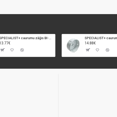
SPECIALIST+ caurumu zāģis BI-METAL, 92 mm
13.77€
14.88€