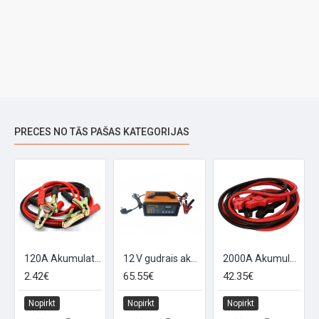
PRECES NO TĀS PAŠAS KATEGORIJAS
120A Akumulatora kabeļi "120A BOOSTER", 7mm-200cm
12 V gudrais akumulatora lādētājs ar izvēlējamu 4/6/8/12 A jaudu
2000A Akumulatora kabelis rāvējslēdzēja somā "POWERFUL 2000", 450 cm
2.42€
65.55€
42.35€
Nopirkt
Nopirkt
Nopirkt