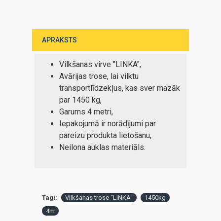
APRAKSTS
Vilkšanas virve "LINKA",
Avārijas trose, lai vilktu
transportlīdzekļus, kas sver mazāk
par 1450 kg,
Garums 4 metri,
Iepakojumā ir norādījumi par
pareizu produkta lietošanu,
Neilona auklas materiāls.
Tagi:
Vilkšanas trose "LINKA"
1450kg
4m