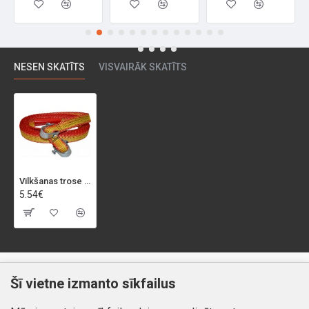
NESEN SKATĪTS
VISVAIRĀK SKATĪTS
Vilkšanas trose "LINKA", 1450kg, 4m
5.54€
Klientiem
Informācija
Šī vietne izmanto sīkfailus
Kontakti
Piegāde un apmaksa