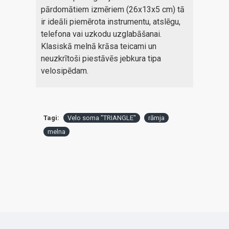
pārdomātiem izmēriem (26x13x5 cm) tā
ir ideāli piemērota instrumentu, atslēgu,
telefona vai uzkodu uzglabāšanai.
Klasiskā melnā krāsa teicami un
neuzkrītoši piestāvēs jebkura tipa
velosipēdam.
Tagi:
Velo soma "TRIANGLE"
rāmja
melna