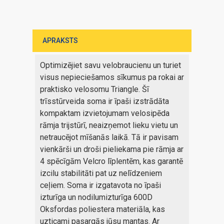
APRAKSTS
Optimizējiet savu velobraucienu un turiet
visus nepieciešamos sīkumus pa rokai ar
praktisko velosomu Triangle. Šī
trīsstūrveida soma ir īpaši izstrādāta
kompaktam izvietojumam velosipēda
rāmja trijstūrī, neaizņemot lieku vietu un
netraucējot mīšanās laikā. Tā ir pavisam
vienkārši un droši pieliekama pie rāmja ar
4 spēcīgām Velcro līplentēm, kas garantē
izcilu stabilitāti pat uz nelīdzeniem
ceļiem. Soma ir izgatavota no īpaši
izturīga un nodilumizturīga 600D
Oksfordas poliestera materiāla, kas
uzticami pasargās jūsu mantas. Ar