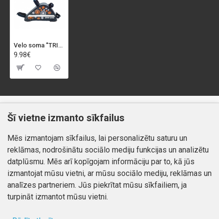
Velo soma "TRIANGLE", rāmja, melna
9.98€
Klientiem
Informācija
Šī vietne izmanto sīkfailus
Kontakti
Piegāde un apmaksa
Mēs izmantojam sīkfailus, lai personalizētu saturu un
Preču atgriešana
Atteikuma tiesības
reklāmas, nodrošinātu sociālo mediju funkcijas un analizētu
Mans profils
Privātuma politika
datplūsmu. Mēs arī kopīgojam informāciju par to, kā jūs
Mans profils
izmantojat mūsu vietni, ar mūsu sociālo mediju, reklāmas un
Kontakti
Pasūtījumi
analīzes partneriem. Jūs piekrītat mūsu sīkfailiem, ja
turpināt izmantot mūsu vietni.