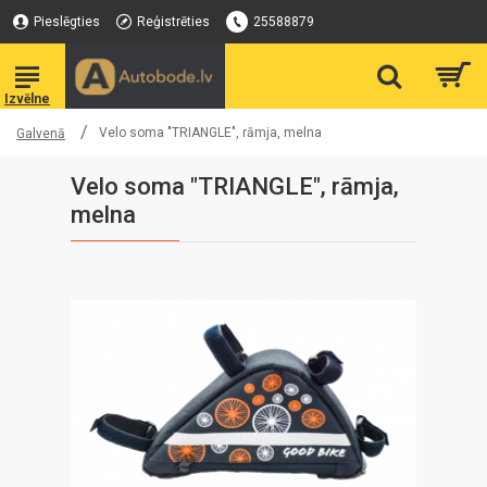
Pieslēgties
Reģistrēties
25588879
Velo soma "TRIANGLE", rāmja, melna
Galvenā
Velo soma "TRIANGLE", rāmja,
melna