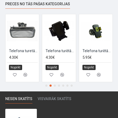
PRECES NO TĀS PAŠAS KATEGORIJAS
ilikona
Telefona turetājs "MEDIUM", izmērs M
Telefona turētājs "MOBBY"
Telefona turētājs "ONE TOUCH MOBBY"
4.30€
4.30€
5.95€
Nopirkt
Nopirkt
Nopirkt
NESEN SKATĪTS
VISVAIRĀK SKATĪTS