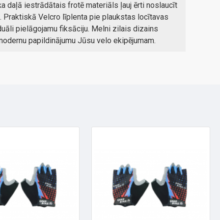
ķa daļā iestrādātais frotē materiāls ļauj ērti noslaucīt
. Praktiskā Velcro līplenta pie plaukstas locītavas
duāli pielāgojamu fiksāciju. Melni zilais dizains
modernu papildinājumu Jūsu velo ekipējumam.