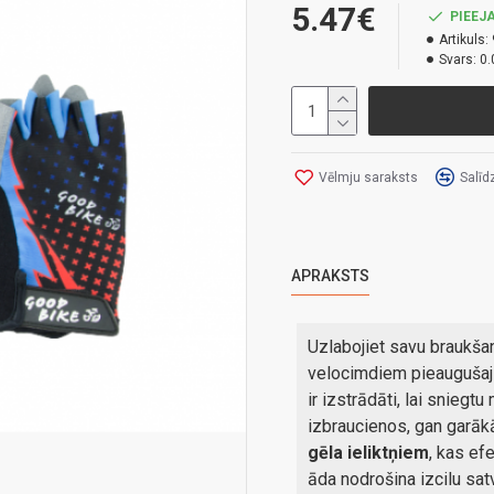
5.47€
PIEEJA
Artikuls:
Svars:
0.
Vēlmju saraksts
Salīd
APRAKSTS
Uzlabojiet savu braukša
velocimdiem pieaugušaji
ir izstrādāti, lai snieg
izbraucienos, gan garākā
gēla ieliktņiem
, kas ef
āda nodrošina izcilu sat