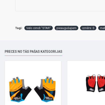
Tagi:
Velo cimdi "STAR"
pieaugušajiem
izmērs: S
meln
PRECES NO TĀS PAŠAS KATEGORIJAS