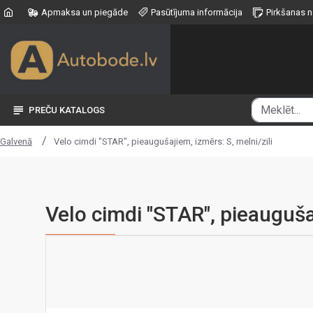
Apmaksa un piegāde
Pasūtījuma informācija
Pirkšanas 
PREČU KATALOGS
Velo cimdi "STAR", pieaugušajiem, izmērs: S, melni/zili
Galvenā
Velo cimdi "STAR", pieaugušaj