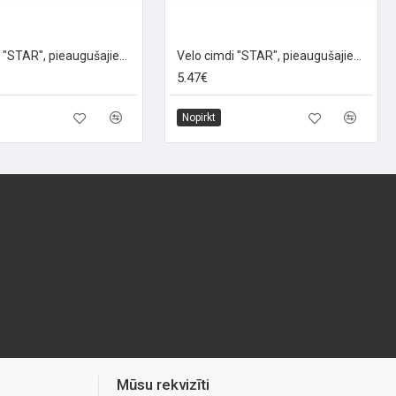
Velo cimdi "STAR", pieaugušajiem, izmērs: L, melni/zili
Velo cimdi "STAR", pieaugušajiem, izmērs: M, melni/zili
5.47€
Nopirkt
Mūsu rekvizīti