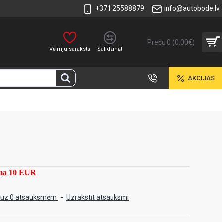
+371 25588879
info@autobode.lv
Preču 0 (0.00€)
Vēlmju saraksts
Salīdzināt
AKCIJAS
mma 10 EUR
 uz 0 atsauksmēm.
-
Uzrakstīt atsauksmi