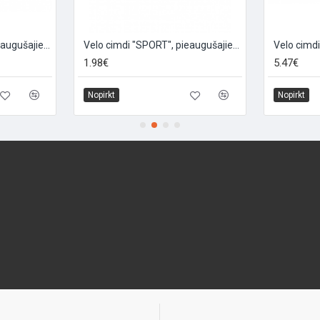
Velo cimdi "SPORT", pieaugušajiem, izmērs XL, sarkani
Velo cimdi "SPORT", pieaugušajiem, izmērs: XL, citronzaļi
1.98€
5.47€
Nopirkt
Nopirkt