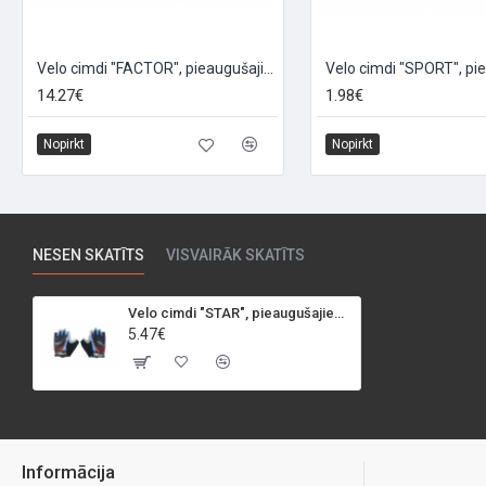
Velo cimdi "FACTOR", pieaugušajiem, izmērs: XL, oranži/zili
14.27€
1.98€
Nopirkt
Nopirkt
NESEN SKATĪTS
VISVAIRĀK SKATĪTS
Velo cimdi "STAR", pieaugušajiem, izmērs: S, melni/zili
5.47€
Informācija