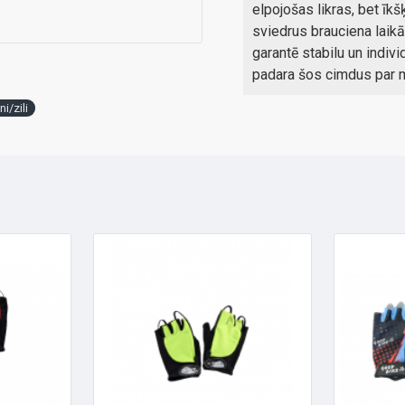
elpojošas likras, bet īkš
sviedrus brauciena laikā
garantē stabilu un indivi
padara šos cimdus par 
i/zili