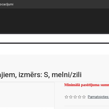
nocacījumi
iem, izmērs: S, melni/zili
Minimālā pasūtījuma su
Pamatojoties