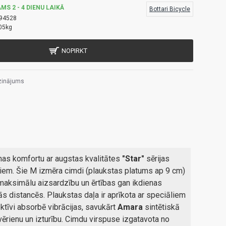
MS 2 - 4 DIENU LAIKĀ
Bottari Bicycle
94528
05kg
NOPIRKT
zinājums
nas komfortu ar augstas kvalitātes
"Star"
sērijas
em. Šie M izmēra cimdi (plaukstas platums ap 9 cm)
tu maksimālu aizsardzību un ērtības gan ikdienas
s distancēs. Plaukstas daļa ir aprīkota ar speciāliem
ektīvi absorbē vibrācijas, savukārt
Amara
sintētiskā
vērienu un izturību. Cimdu virspuse izgatavota no