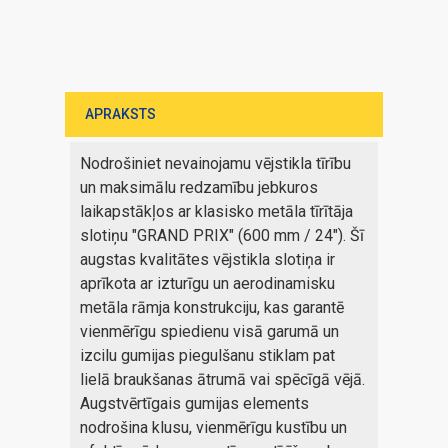
APRAKSTS
Nodrošiniet nevainojamu vējstikla tīrību
un maksimālu redzamību jebkuros
laikapstākļos ar klasisko metāla tīrītāja
slotiņu "GRAND PRIX" (600 mm / 24"). Šī
augstas kvalitātes vējstikla slotiņa ir
aprīkota ar izturīgu un aerodinamisku
metāla rāmja konstrukciju, kas garantē
vienmērīgu spiedienu visā garumā un
izcilu gumijas piegulšanu stiklam pat
lielā braukšanas ātrumā vai spēcīgā vējā.
Augstvērtīgais gumijas elements
nodrošina klusu, vienmērīgu kustību un