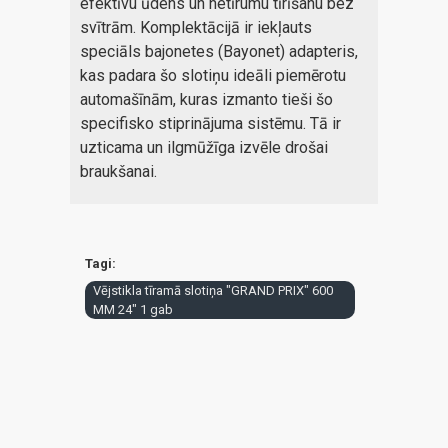
efektīvu ūdens un netīrumu tīrīšanu bez
svītrām. Komplektācijā ir iekļauts
speciāls bajonetes (Bayonet) adapteris,
kas padara šo slotiņu ideāli piemērotu
automašīnām, kuras izmanto tieši šo
specifisko stiprinājuma sistēmu. Tā ir
uzticama un ilgmūžīga izvēle drošai
braukšanai.
Tagi:
Vējstikla tīramā slotiņa "GRAND PRIX" 600
MM 24" 1 gab