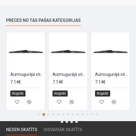
PRECES NO TĀS PAŠAS KATEGORIJAS
13'' 1 gab - 10 adapteri
Aizmugurējā stikla tīramā slotiņa ''TOP Rear'' 350 MM 14'' 1 gab - 10 adapteri
Aizmugurējā stikla tīramā slotiņa ''TOP Rear'' 380 MM 15'' 1 gab - 10 adapteri
Aizmugurējā stikla tīramā slotiņa ''TOP Rear'' 400 MM 16'' 1 gab - 10 adapteri
7.14€
7.14€
7.14€
Nopirkt
Nopirkt
Nopirkt
NESEN SKATĪTS
VISVAIRĀK SKATĪTS