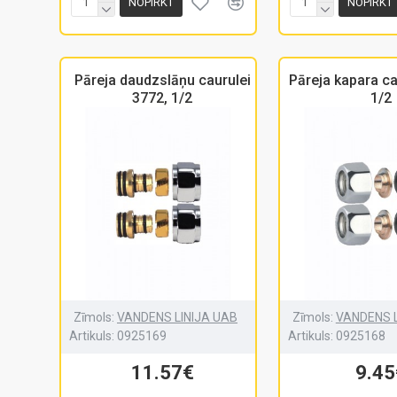
NOPIRKT
NOPIRKT
Pāreja daudzslāņu caurulei
Pāreja kapara ca
3772, 1/2
1/2
Zīmols:
VANDENS LINIJA UAB
Zīmols:
VANDENS L
Artikuls:
0925169
Artikuls:
0925168
11.57€
9.45