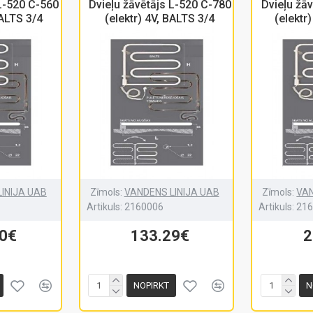
 L-520 C-560
Dvieļu žāvētājs L-520 C-780
Dvieļu žā
BALTS 3/4
(elektr) 4V, BALTS 3/4
(elektr
INIJA UAB
Zīmols:
VANDENS LINIJA UAB
Zīmols:
VAN
Artikuls:
2160006
Artikuls:
21
30€
133.29€
2
NOPIRKT
N