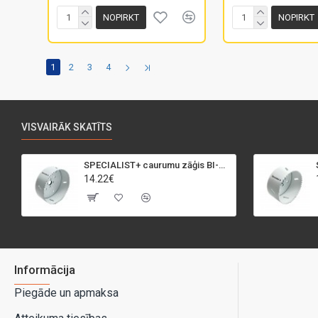
NOPIRKT
NOPIRKT
1
2
3
4
VISVAIRĀK SKATĪTS
SPECIALIST+ caurumu zāģis BI-METAL, 95 mm
14.22€
Informācija
Piegāde un apmaksa