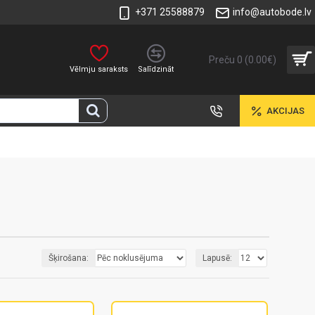
+371 25588879
info@autobode.lv
Preču 0 (0.00€)
Vēlmju saraksts
Salīdzināt
AKCIJAS
Šķirošana:
Lapusē: