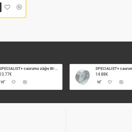
SPECIALIST+ caurumu zāģis BI-METAL, 92 mm
13.77€
14.88€