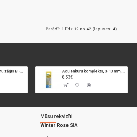
Parādīt 1 līdz 12 no 42 (lapuses: 4)
SPECIALIST+ caurumu zāģis BI-METAL, 98 mm
Acu enkuru komplekts, 3-13 mm, Rapid, 12 gab.
8.53€
Mūsu rekvizīti
Winter Rose SIA