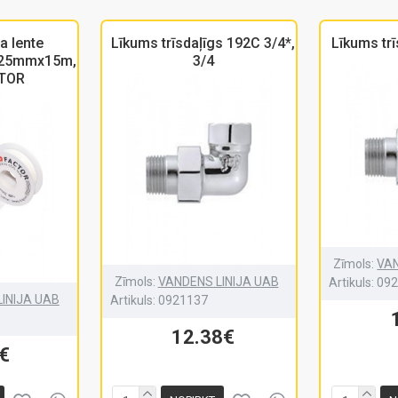
a lente
Līkums trīsdaļīgs 192C 3/4*,
Līkums trī
.25mmx15m,
3/4
TOR
Zīmols:
VAN
Zīmols:
VANDENS LINIJA UAB
Artikuls:
09
INIJA UAB
Artikuls:
0921137
12.38€
€