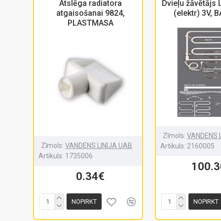
Atslēga radiatora
Dvieļu žāvētājs
atgaisošanai 9824,
(elektr) 3V, 
PLASTMASA
Zīmols:
VANDENS L
Zīmols:
VANDENS LINIJA UAB
Artikuls:
2160005
Artikuls:
1735006
100.
0.34€
NOPIRKT
NOPIRKT