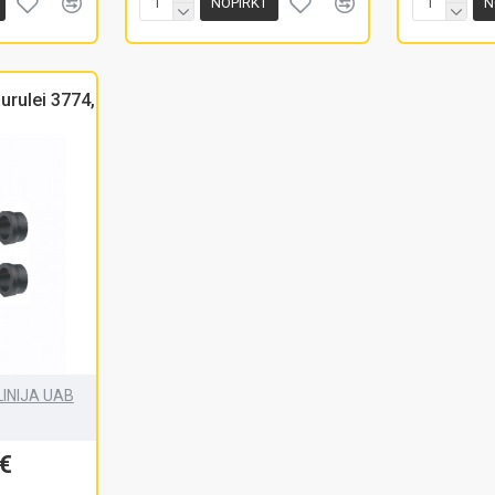
NOPIRKT
N
urulei 3774,
INIJA UAB
€