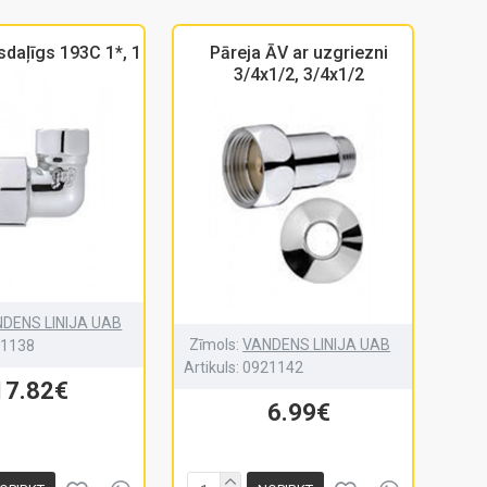
sdaļīgs 193C 1*, 1
Pāreja ĀV ar uzgriezni
3/4x1/2, 3/4x1/2
DENS LINIJA UAB
Zīmols:
VANDENS LINIJA UAB
21138
Artikuls:
0921142
17.82€
6.99€