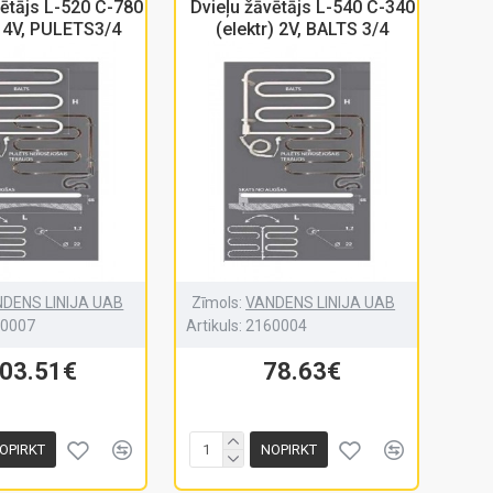
vētājs L-520 C-780
Dvieļu žāvētājs L-540 C-340
) 4V, PULETS3/4
(elektr) 2V, BALTS 3/4
DENS LINIJA UAB
Zīmols:
VANDENS LINIJA UAB
60007
Artikuls:
2160004
03.51€
78.63€
OPIRKT
NOPIRKT