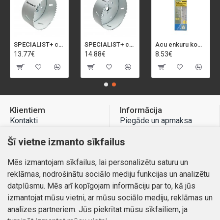
SPECIALIST+ caurumu zāģis BI-METAL, 92 mm
SPECIALIST+ caurumu zāģis BI-METAL, 98 mm
Acu enkuru komplekts, 3-13 mm, Rapid, 12 gab.
13.77€
14.88€
8.53€
Klientiem
Informācija
Kontakti
Piegāde un apmaksa
Preču atgriešana
Atteikuma tiesības
Šī vietne izmanto sīkfailus
Mans profils
Privātuma politika
Mēs izmantojam sīkfailus, lai personalizētu saturu un
Mans profils
Kontakti
reklāmas, nodrošinātu sociālo mediju funkcijas un analizētu
Pasūtījumi
datplūsmu. Mēs arī kopīgojam informāciju par to, kā jūs
izmantojat mūsu vietni, ar mūsu sociālo mediju, reklāmas un
analīzes partneriem. Jūs piekrītat mūsu sīkfailiem, ja