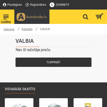
Pieslēgties
Reģistrēties
25588879
Ražotāji
VALBIA
Galvenā
VALBIA
Nav šī ražotāja preču.
TURPINĀT
VISVAIRĀK SKATĪTS