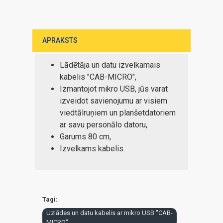
APRAKSTS
Lādētāja un datu izvelkamais
kabelis "CAB-MICRO",
Izmantojot mikro USB, jūs varat
izveidot savienojumu ar visiem
viedtālruņiem un planšetdatoriem
ar savu personālo datoru,
Garums 80 cm,
Izvelkams kabelis.
Tagi:
Uzlādes un datu kabelis ar mikro USB "CAB-
MICRO"