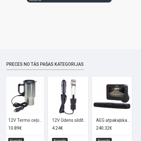
PRECES NO TĀS PAŠAS KATEGORIJAS
AEG CW10 akumulatora lādētājs 6/12V
186.34€
19
AEG atpakaļskata kamera
AEG auto videoreģistrators (Dash Cam)
240.32€
166.38€