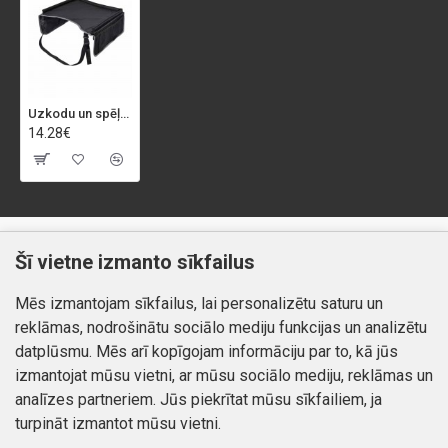
Uzkodu un spēļu ceļojumu paplāte
14.28€
Klientiem
Informācija
Šī vietne izmanto sīkfailus
Kontakti
Piegāde un apmaksa
Mēs izmantojam sīkfailus, lai personalizētu saturu un
Preču atgriešana
Atteikuma tiesības
reklāmas, nodrošinātu sociālo mediju funkcijas un analizētu
Mans profils
Privātuma politika
datplūsmu. Mēs arī kopīgojam informāciju par to, kā jūs
Mans profils
izmantojat mūsu vietni, ar mūsu sociālo mediju, reklāmas un
Kontakti
Pasūtījumi
analīzes partneriem. Jūs piekrītat mūsu sīkfailiem, ja
turpināt izmantot mūsu vietni.