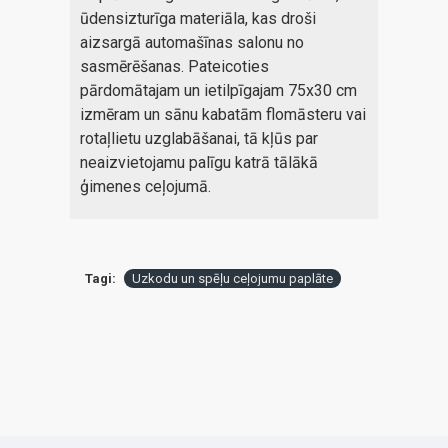
ūdensizturīga materiāla, kas droši
aizsargā automašīnas salonu no
sasmērēšanas. Pateicoties
pārdomātajam un ietilpīgajam 75x30 cm
izmēram un sānu kabatām flomāsteru vai
rotaļlietu uzglabāšanai, tā kļūs par
neaizvietojamu palīgu katrā tālākā
ģimenes ceļojumā.
Tagi:
Uzkodu un spēļu ceļojumu paplāte