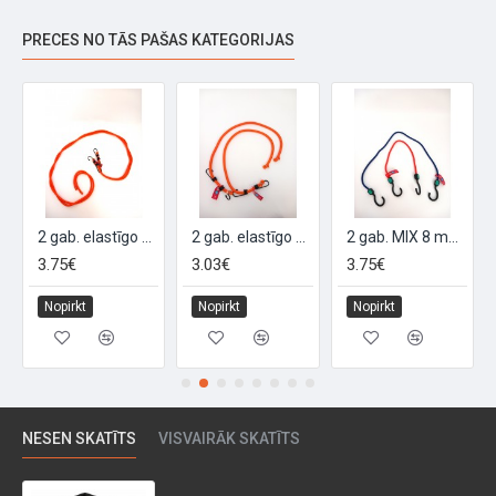
PRECES NO TĀS PAŠAS KATEGORIJAS
2 gab. elastīgo siksnu komplekts “Bungee” 200 cm
2 gab. elastīgo siksnu komplekts “BUNGEE” 80 cm
2 gab. MIX 8 mm elastīgo siksnu komplekts
3.75€
3.03€
3.75€
Nopirkt
Nopirkt
Nopirkt
NESEN SKATĪTS
VISVAIRĀK SKATĪTS