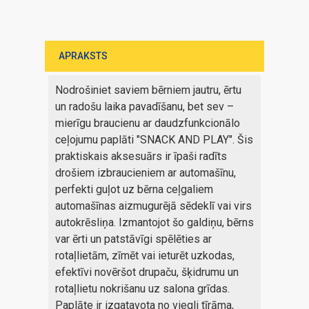
APRAKSTS
Nodrošiniet saviem bērniem jautru, ērtu
un radošu laika pavadīšanu, bet sev –
mierīgu braucienu ar daudzfunkcionālo
ceļojumu paplāti "SNACK AND PLAY". Šis
praktiskais aksesuārs ir īpaši radīts
drošiem izbraucieniem ar automašīnu,
perfekti guļot uz bērna ceļgaliem
automašīnas aizmugurējā sēdeklī vai virs
autokrēsliņa. Izmantojot šo galdiņu, bērns
var ērti un patstāvīgi spēlēties ar
rotaļlietām, zīmēt vai ieturēt uzkodas,
efektīvi novēršot drupaču, šķidrumu un
rotaļlietu nokrišanu uz salona grīdas.
Paplāte ir izgatavota no viegli tīrāma,