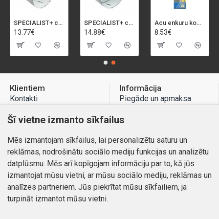
SPECIALIST+ caurumu zāģis BI-METAL, 92 mm
SPECIALIST+ caurumu zāģis BI-METAL, 98 mm
Acu enkuru komplekts, 3-13 mm, Rapid, 12 gab.
13.77€
14.88€
8.53€
Klientiem
Informācija
Kontakti
Piegāde un apmaksa
Preču atgriešana
Atteikuma tiesības
Šī vietne izmanto sīkfailus
Mans profils
Privātuma politika
Mēs izmantojam sīkfailus, lai personalizētu saturu un
Mans profils
Kontakti
reklāmas, nodrošinātu sociālo mediju funkcijas un analizētu
Pasūtījumi
datplūsmu. Mēs arī kopīgojam informāciju par to, kā jūs
izmantojat mūsu vietni, ar mūsu sociālo mediju, reklāmas un
analīzes partneriem. Jūs piekrītat mūsu sīkfailiem, ja
turpināt izmantot mūsu vietni.
Autortiesības © 2026, www.autobode.lv, Visas tiesības