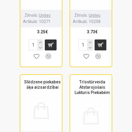
Zīmols:
Unitec
Zīmols:
Unitec
Artikuls:
10271
Artikuls:
10258
3.25€
3.73€
Slēdzene piekabes
Trīsstūrveida
āķa aizsardzībai
Atstarojošais
Lukturis Piekabēm