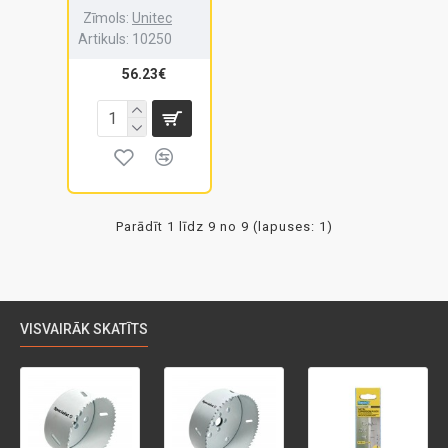
Zīmols:
Unitec
Artikuls:
10250
56.23€
Parādīt 1 līdz 9 no 9 (lapuses: 1)
VISVAIRĀK SKATĪTS