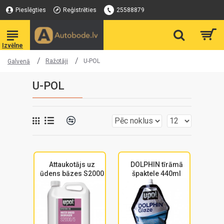
Pieslēgties
Reģistrēties
25588879
Ražotāji
U-POL
Galvenā
U-POL
Attaukotājs uz
DOLPHIN tīrāmā
ūdens bāzes S2000
špaktele 440ml