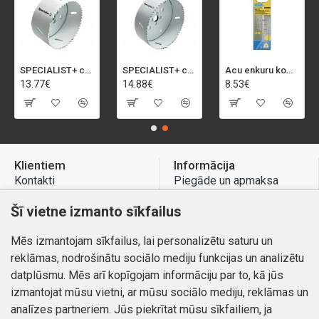
SPECIALIST+ caurumu zāģis BI-METAL, 92 mm
SPECIALIST+ caurumu zāģis BI-METAL, 98 mm
Acu enkuru komplekts, 3-13 mm, Rapid, 12 gab.
13.77€
14.88€
8.53€
Klientiem
Informācija
Kontakti
Piegāde un apmaksa
Preču atgriešana
Atteikuma tiesības
Šī vietne izmanto sīkfailus
Mans profils
Privātuma politika
Mēs izmantojam sīkfailus, lai personalizētu saturu un
Mans profils
Kontakti
reklāmas, nodrošinātu sociālo mediju funkcijas un analizētu
Pasūtījumi
datplūsmu. Mēs arī kopīgojam informāciju par to, kā jūs
izmantojat mūsu vietni, ar mūsu sociālo mediju, reklāmas un
analīzes partneriem. Jūs piekrītat mūsu sīkfailiem, ja