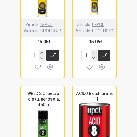
Zīmols:
U-POL
Zīmols:
U-POL
Artikuls:
UPOLTIG/B
Artikuls:
UPOLTIG/G
15.06€
15.06€
WELD 2 Grunts ar
ACID#8 etch primer
cinku, aerosolā,
1 l
450ml