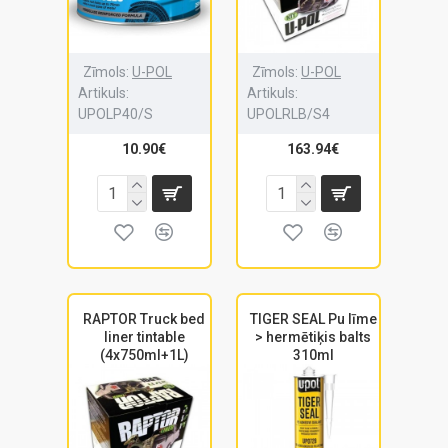
Zīmols:
U-POL
Zīmols:
U-POL
Artikuls:
Artikuls:
UPOLP40/S
UPOLRLB/S4
10.90€
163.94€
RAPTOR Truck bed
TIGER SEAL Pu līme
liner tintable
> hermētiķis balts
(4x750ml+1L)
310ml