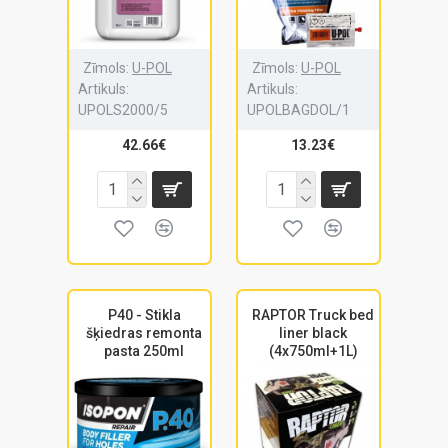
Zīmols:
U-POL
Zīmols:
U-POL
Artikuls:
Artikuls:
UPOLS2000/5
UPOLBAGDOL/1
42.66€
13.23€
P40 - Stikla
RAPTOR Truck bed
šķiedras remonta
liner black
pasta 250ml
(4x750ml+1L)