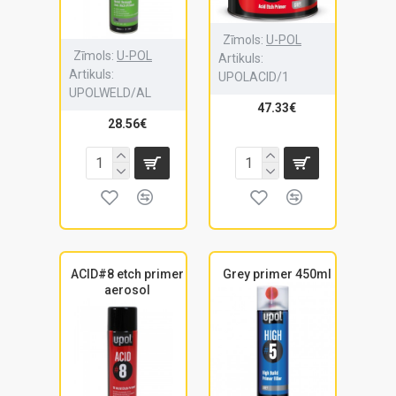
Zīmols:
U-POL
Zīmols:
U-POL
Artikuls:
Artikuls:
UPOLACID/1
UPOLWELD/AL
47.33€
28.56€
ACID#8 etch primer
Grey primer 450ml
aerosol