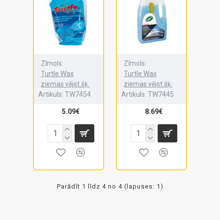
Zīmols:
Zīmols:
Turtle Wax
Turtle Wax
ziemas vējst.šķ.
ziemas vējst.šķ.
Artikuls:
TW7454
Artikuls:
TW7445
5.09€
8.69€
Parādīt 1 līdz 4 no 4 (lapuses: 1)