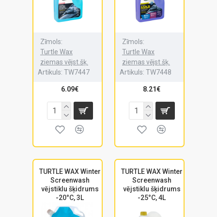
Zīmols:
Zīmols:
Turtle Wax
Turtle Wax
ziemas vējst.šķ.
ziemas vējst.šķ.
Artikuls:
TW7447
Artikuls:
TW7448
6.09€
8.21€
TURTLE WAX Winter
TURTLE WAX Winter
Screenwash
Screenwash
vējstiklu šķidrums
vējstiklu šķidrums
-20°C, 3L
-25°C, 4L