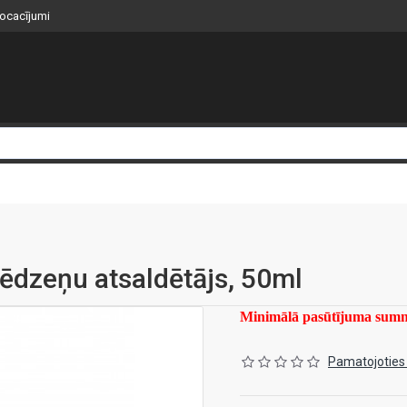
nocacījumi
ēdzeņu atsaldētājs, 50ml
Minimālā pasūtījuma su
Pamatojoties