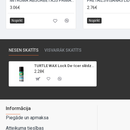
MITRUMA ABSORBĒTĀJS PRIMACOL CARIN 250G
3.06€
2.76€
Nopirkt
Nopirkt
NESEN SKATĪTS
VISVAIRĀK SKATĪTS
TURTLE WAX Lock De-Icer slēdzeņu atsaldētājs, 50ml
2.28€
Informācija
Piegāde un apmaksa
Atteikuma tiesības