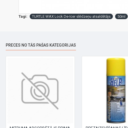
Tagi:
TURTLE WAX Lock De-Icer slēdzeņu atsaldētājs
50ml
PRECES NO TĀS PAŠAS KATEGORIJAS