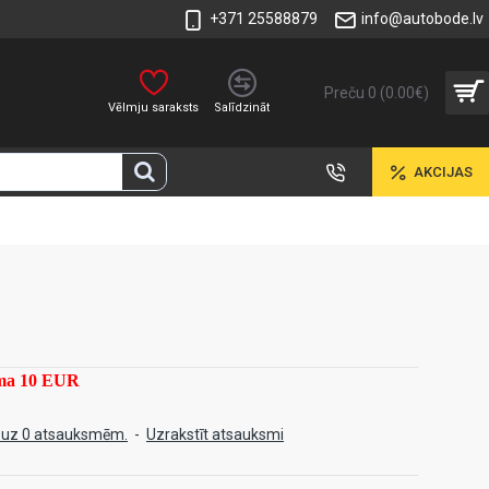
+371 25588879
info@autobode.lv
Preču 0 (0.00€)
Vēlmju saraksts
Salīdzināt
AKCIJAS
mma 10 EUR
 uz 0 atsauksmēm.
-
Uzrakstīt atsauksmi