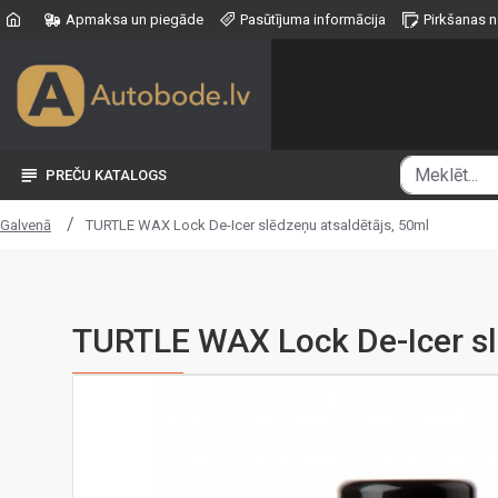
Apmaksa un piegāde
Pasūtījuma informācija
Pirkšanas 
PREČU KATALOGS
TURTLE WAX Lock De-Icer slēdzeņu atsaldētājs, 50ml
Galvenā
TURTLE WAX Lock De-Icer sl