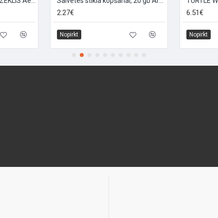
PRETAIZSVĪŠANAS LĪDZEKLIS Ae200ML"SUPER HELP"
Salvetes stikla kopšanai, 20 gb ArmorAll
2.27€
6.51€
Nopirkt
Nopirkt