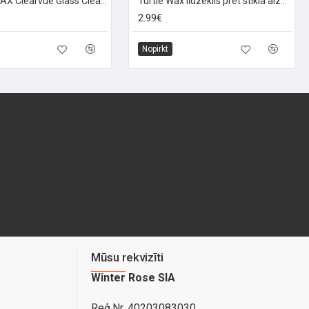
TURTLE WAX Clearvue Glass Clean stiklu tīrītājs, 500ml
Turtle Wax līdzeklis pret stikla aizsvīšanu, 500ml
2.99€
Nopirkt
Mūsu rekvizīti
Winter Rose SIA
Reģ.Nr. 40203083030