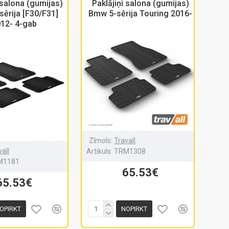
 salona (gumijas)
Paklājiņi salona (gumijas)
ērija [F30/F31]
Bmw 5-sērija Touring 2016-
12- 4-gab
Zīmols:
Travall
vall
Artikuls:
TRM1308
M1181
65.53€
65.53€
OPIRKT
NOPIRKT