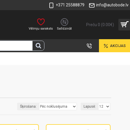
+371 25588879
info@autobode.lv
Preču 0 (0.00€)
Vēlmju saraksts
Salīdzināt
AKCIJAS
Šķirošana:
Lapusē: