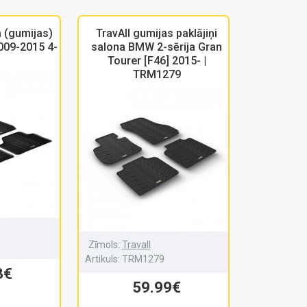
a (gumijas)
TravAll gumijas paklājiņi
009-2015 4-
salona BMW 2-sērija Gran
Tourer [F46] 2015- |
TRM1279
Zīmols:
Travall
Artikuls:
TRM1279
3€
59.99€