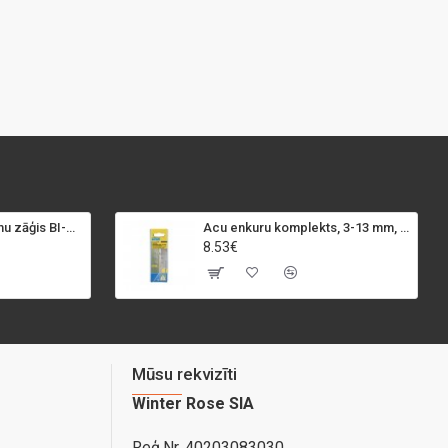
SPECIALIST+ caurumu zāģis BI-METAL, 98 mm
Acu enkuru komplekts, 3-13 mm, Rapid, 12 gab.
8.53€
Mūsu rekvizīti
Winter Rose SIA
Reģ.Nr. 40203083030