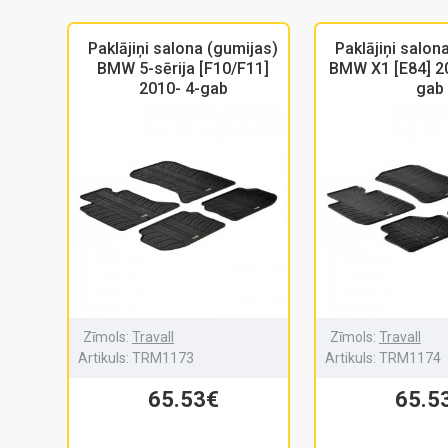
Paklājiņi salona (gumijas)
Paklājiņi salon
BMW 5-sērija [F10/F11]
BMW X1 [E84] 2
2010- 4-gab
gab
Zīmols:
Travall
Zīmols:
Travall
Artikuls:
TRM1173
Artikuls:
TRM1174
65.53€
65.5