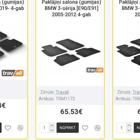
a (gumijas)
Paklājiņi salona (gumijas)
Paklājiņi
019- 4-gab
BMW 3-sērija [E90/E91]
BMW 3-s
2005-2012 4-gab
20
Zīmols:
Travall
Zīmols:
Tra
Artikuls:
TRM1172
Artikuls:
TR
3€
65.53€
NOPIRKT
N