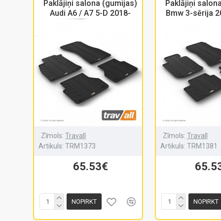
Paklājiņi salona (gumijas)
Paklājiņi salon
Audi A6 / A7 5-D 2018-
Bmw 3-sērija 2
Zīmols:
Travall
Zīmols:
Travall
Artikuls:
TRM1373
Artikuls:
TRM1381
65.53€
65.5
NOPIRKT
NOPIRKT