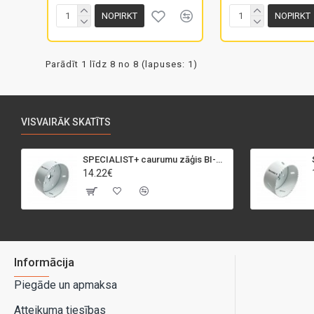
NOPIRKT
NOPIRKT
Parādīt 1 līdz 8 no 8 (lapuses: 1)
VISVAIRĀK SKATĪTS
SPECIALIST+ caurumu zāģis BI-METAL, 95 mm
14.22€
Informācija
Piegāde un apmaksa
Atteikuma tiesības