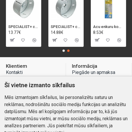
SPECIALIST+ caurumu zāģis BI-METAL, 92 mm
SPECIALIST+ caurumu zāģis BI-METAL, 98 mm
Acu enkuru komplekts, 3-13 mm, Rapid, 12 gab.
13.77€
14.88€
8.53€
Klientiem
Informācija
Kontakti
Piegāde un apmaksa
Preču atgriešana
Atteikuma tiesības
Šī vietne izmanto sīkfailus
Mans profils
Privātuma politika
Mēs izmantojam sīkfailus, lai personalizētu saturu un
Mans profils
Kontakti
reklāmas, nodrošinātu sociālo mediju funkcijas un analizētu
Pasūtījumi
datplūsmu. Mēs arī kopīgojam informāciju par to, kā jūs
izmantojat mūsu vietni, ar mūsu sociālo mediju, reklāmas un
analīzes partneriem. Jūs piekrītat mūsu sīkfailiem, ja