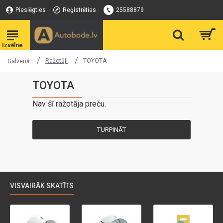
Pieslēgties
Reģistrēties
25588879
Ražotāji
TOYOTA
Galvenā
TOYOTA
Nav šī ražotāja preču.
TURPINĀT
VISVAIRĀK SKATĪTS