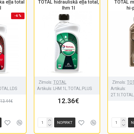
a eļļa total
TOTAL hidrauliskā eļļa total,
TOTAL mot
l
lhm 1l
hi-
-6 %
Zīmols:
TOTAL
Zīmols:
TO
TOTAL.LDS
Artikuls:
LHM.1L.TOTAL.PLUS
Artikuls:
2T.1l.TOTA
12.36€
13.44€
NOPIRKT
N