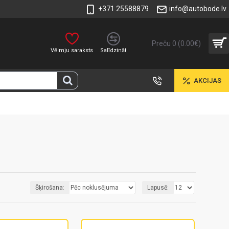
+371 25588879
info@autobode.lv
Preču 0 (0.00€)
Vēlmju saraksts
Salīdzināt
AKCIJAS
Šķirošana:
Lapusē: