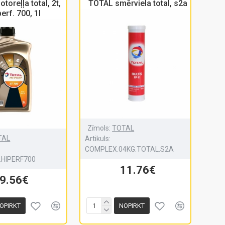
oreļļa total, 2t,
TOTAL smērviela total, s2a
perf. 700, 1l
Zīmols:
TOTAL
TAL
Artikuls:
COMPLEX.04KG.TOTAL.S2A
L.HIPERF700
11.76€
9.56€
OPIRKT
NOPIRKT