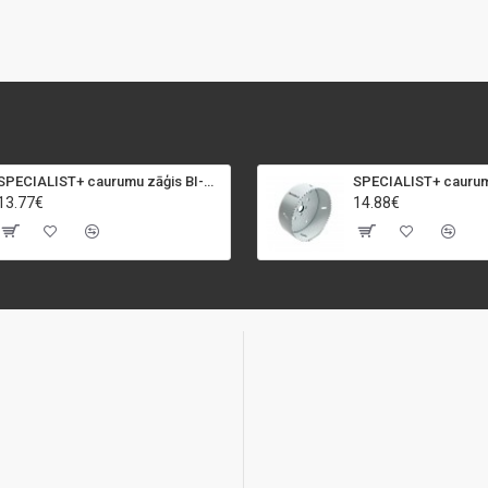
SPECIALIST+ caurumu zāģis BI-METAL, 92 mm
13.77€
14.88€