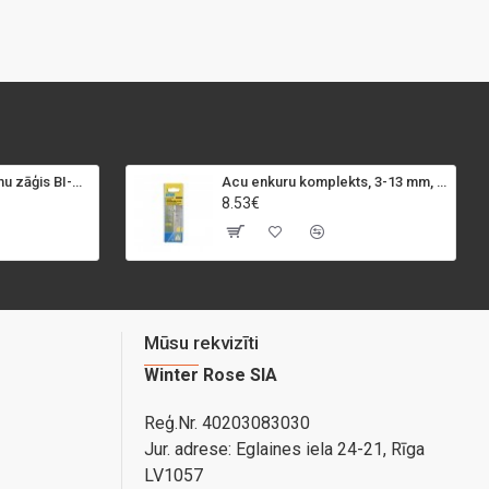
SPECIALIST+ caurumu zāģis BI-METAL, 98 mm
Acu enkuru komplekts, 3-13 mm, Rapid, 12 gab.
8.53€
Mūsu rekvizīti
Winter Rose SIA
Reģ.Nr. 40203083030
Jur. adrese:
Eglaines iela 24-21, Rīga
LV1057