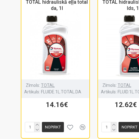
TOTAL hidrauliskā eļļa total
TOTAL hidraulisk
da, 1l
lds, 1
Zīmols:
TOTAL
Zīmols:
TOTAL
Artikuls:
FLUIDE.1L.TOTAL.DA
Artikuls:
FLUID.1L.
14.16€
12.62€
NOPIRKT
NOPIRKT