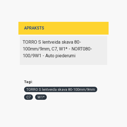
APRAKSTS
TORRO S lentveida skava 80-
100mm/9mm, C7, W1* - NORT080-
100/9W1 - Auto piederumi
Tagi:
TORRO S lentveida skava 80-100mm/9mm
C7
W1*