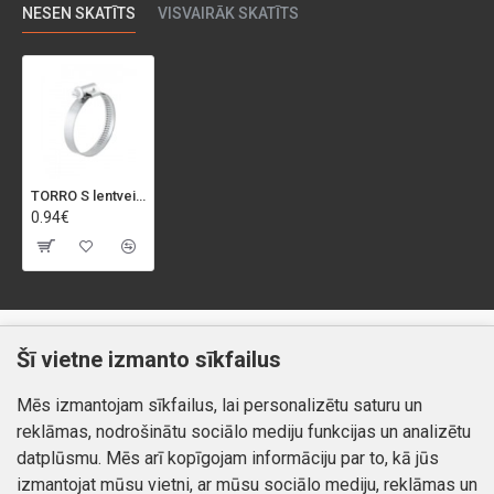
NESEN SKATĪTS
VISVAIRĀK SKATĪTS
TORRO S lentveida skava 80-100mm/9mm, C7, W1*
0.94€
Klientiem
Informācija
Šī vietne izmanto sīkfailus
Kontakti
Piegāde un apmaksa
Mēs izmantojam sīkfailus, lai personalizētu saturu un
Preču atgriešana
Atteikuma tiesības
reklāmas, nodrošinātu sociālo mediju funkcijas un analizētu
Mans profils
Privātuma politika
datplūsmu. Mēs arī kopīgojam informāciju par to, kā jūs
Mans profils
izmantojat mūsu vietni, ar mūsu sociālo mediju, reklāmas un
Kontakti